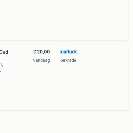
€ 20,00
marluck
(Oud
Vandaag
Kerkrade
t,
ts
top.