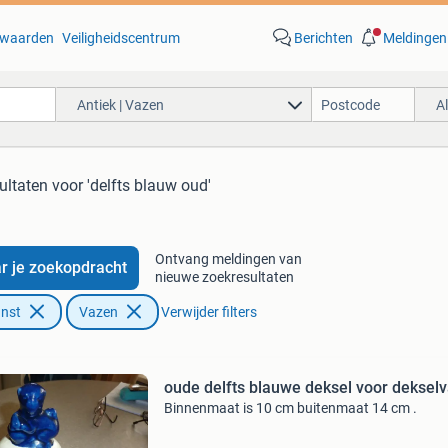
waarden
Veiligheidscentrum
Berichten
Meldingen
Antiek | Vazen
A
ultaten
voor 'delfts blauw oud'
Ontvang meldingen van
r je zoekopdracht
nieuwe zoekresultaten
unst
Vazen
Verwijder filters
oude delfts blauwe deksel voor deksel
Binnenmaat is 10 cm buitenmaat 14 cm .