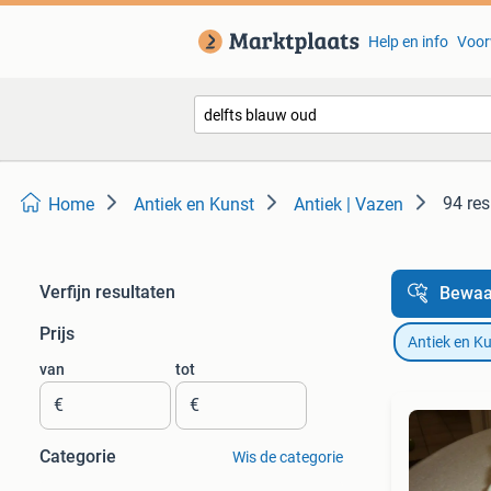
Help en info
Voor
94 res
Home
Antiek en Kunst
Antiek | Vazen
Verfijn resultaten
Bewaa
Prijs
Antiek en K
van
tot
€
€
Categorie
Wis de categorie