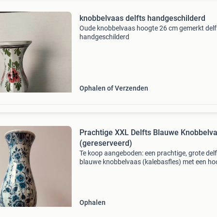
knobbelvaas delfts handgeschilderd
Oude knobbelvaas hoogte 26 cm gemerkt delf
handgeschilderd
Ophalen of Verzenden
Prachtige XXL Delfts Blauwe Knobbelv
(gereserveerd)
Te koop aangeboden: een prachtige, grote delf
blauwe knobbelvaas (kalebasfles) met een ho
van maar liefst 46 cm. De vaas heeft een klass
rijkbloemig decor en een sierlijke geribbelde
vorm.aa
Ophalen