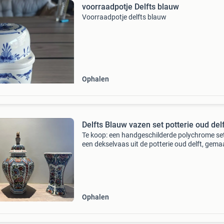
voorraadpotje Delfts blauw
Voorraadpotje delfts blauw
Ophalen
Delfts Blauw vazen set potterie oud delf
Te koop: een handgeschilderde polychrome se
een dekselvaas uit de potterie oud delft, gema
tussen 1950 en 1979. Het stuk is voorzien van
traditionele florale motieven in kleur en een le
met
Ophalen