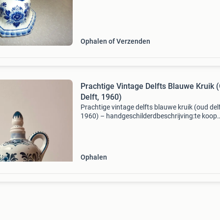
Ophalen of Verzenden
Prachtige Vintage Delfts Blauwe Kruik 
Delft, 1960)
Prachtige vintage￼ delfts blauwe kruik (oud delf
1960) – handgeschilderdbeschrijving:te koop
aangeboden: een zeer fraaie, authentieke delf
blauwe jenever-/likeurkruik met bijpassende s
Een pra
Ophalen