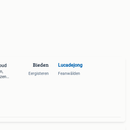
Bieden
Lucadejong
 oud
n,
Eergisteren
Feanwâlden
zen,
n
n in