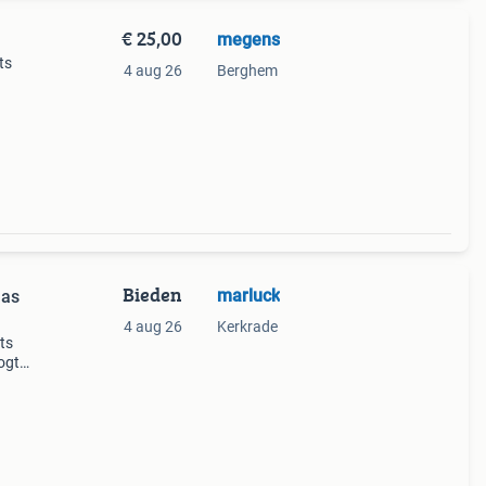
€ 25,00
megens
ts
4 aug 26
Berghem
Bieden
marluck
aas
4 aug 26
Kerkrade
ts
ogte
iek,