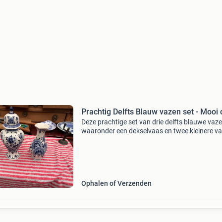
Prachtig Delfts Blauw vazen set - Mooi
Deze prachtige set van drie delfts blauwe vaze
waaronder een dekselvaas en twee kleinere va
is een aanwinst voor elk interieur. De vazen zij
gedecoreerd met gedetailleerde bloemmotieve
het
Ophalen of Verzenden