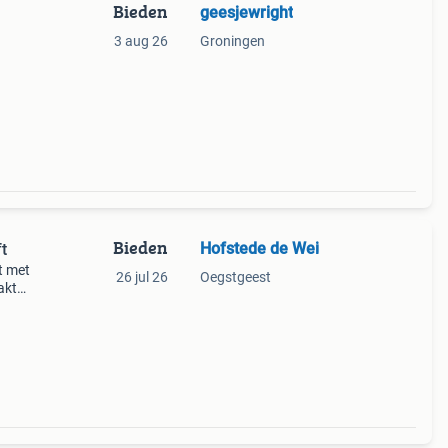
Bieden
geesjewright
3 aug 26
Groningen
Bieden
Hofstede de Wei
t
t met
26 jul 26
Oegstgeest
akt
euw