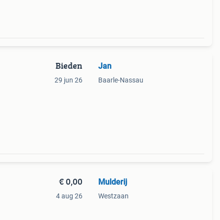
Bieden
Jan
29 jun 26
Baarle-Nassau
€ 0,00
Mulderij
4 aug 26
Westzaan