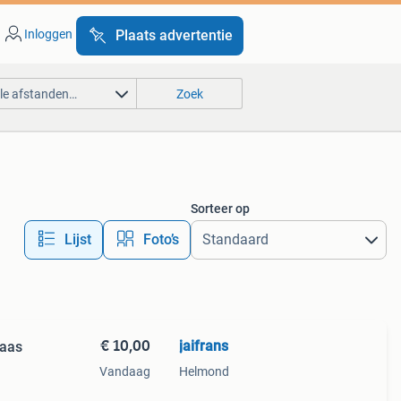
Inloggen
Plaats advertentie
lle afstanden…
Zoek
Sorteer op
Lijst
Foto’s
€ 10,00
jaifrans
vaas
Vandaag
Helmond