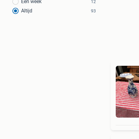
Een week
12
Altijd
93