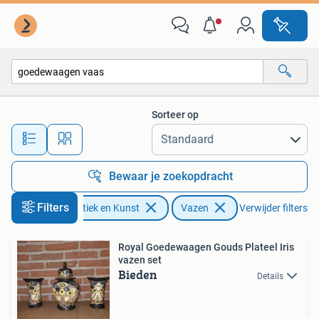
Antiek | Vazen
Sorteer op
Alle afstanden…
Bewaar je zoekopdracht
Filters
Antiek en Kunst
Vazen
Verwijder filters
Royal Goedewaagen Gouds Plateel Iris
vazen set
Bieden
Details