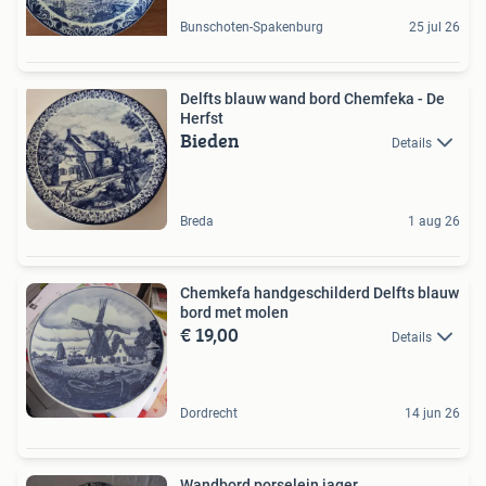
Bunschoten-Spakenburg
25 jul 26
Delfts blauw wand bord Chemfeka - De
Herfst
Bieden
Details
Breda
1 aug 26
Chemkefa handgeschilderd Delfts blauw
bord met molen
€ 19,00
Details
Dordrecht
14 jun 26
Wandbord porselein jager