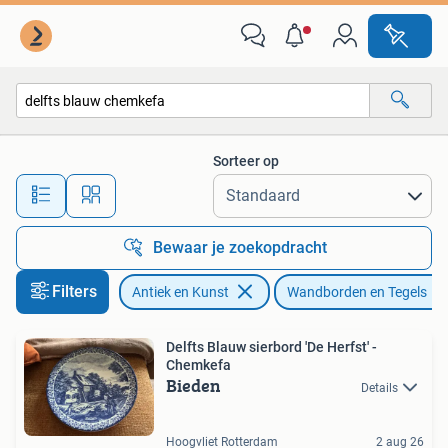
Antiek | Wandborden en Tegels
Sorteer op
Alle afstanden…
Bewaar je zoekopdracht
Filters
Antiek en Kunst
Wandborden en Tegels
Delfts Blauw sierbord 'De Herfst' -
Chemkefa
Bieden
Details
Hoogvliet Rotterdam
2 aug 26