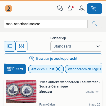
Antiek | Wandborden en Tegels
Sorteer op
Alle afstanden…
Bewaar je zoekopdracht
Filters
Antiek en Kunst
Wandborden en Tegels
Twee antieke wandborden Leeuwarden -
Sociëté Céramique
Bieden
Details
Feanwâlden
6 aug 26