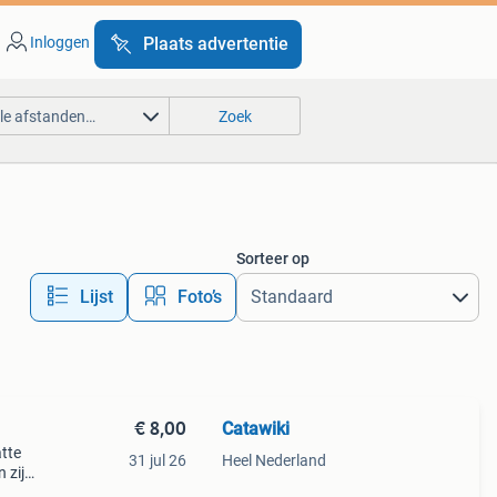
Inloggen
Plaats advertentie
lle afstanden…
Zoek
Sorteer op
Lijst
Foto’s
€ 8,00
Catawiki
atte
31 jul 26
Heel Nederland
 zijn