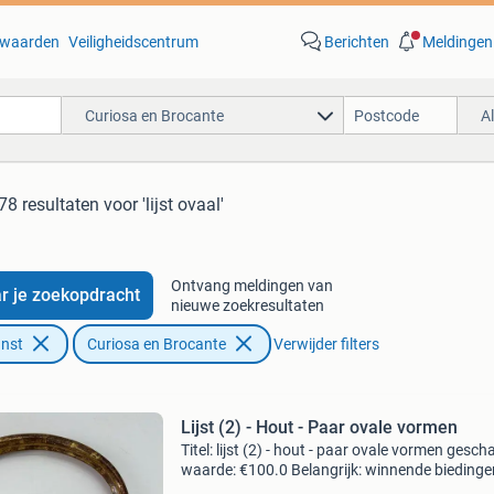
waarden
Veiligheidscentrum
Berichten
Meldingen
Curiosa en Brocante
A
78 resultaten
voor 'lijst ovaal'
Ontvang meldingen van
r je zoekopdracht
nieuwe zoekresultaten
unst
Curiosa en Brocante
Verwijder filters
Lijst (2) - Hout - Paar ovale vormen
Titel: lijst (2) - hout - paar ovale vormen gesch
waarde: €100.0 Belangrijk: winnende biedingen
exclusief 9% koperbescherming + €3 kavel