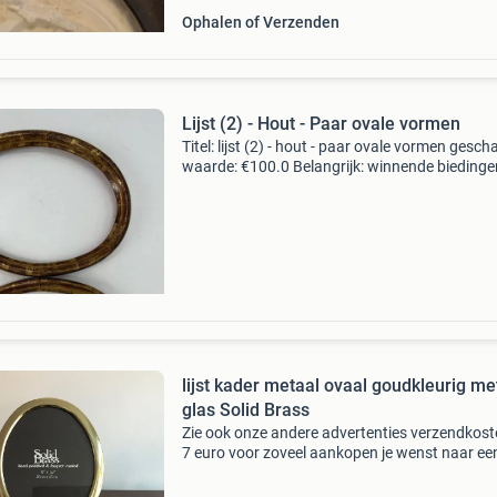
Ophalen of Verzenden
Lijst (2) - Hout - Paar ovale vormen
Titel: lijst (2) - hout - paar ovale vormen gesch
waarde: €100.0 Belangrijk: winnende biedingen
exclusief 9% koperbescherming + €3 kavel
beschrijving een paar oude ovale lijsten, ve
lijst kader metaal ovaal goudkleurig me
glas Solid Brass
Zie ook onze andere advertenties verzendkost
7 euro voor zoveel aankopen je wenst naar ee
afhaalpunt in nederland