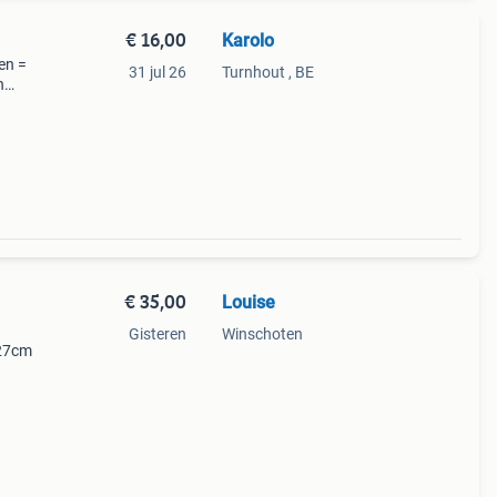
€ 16,00
Karolo
en =
31 jul 26
Turnhout , BE
n
€ 35,00
Louise
Gisteren
Winschoten
 27cm