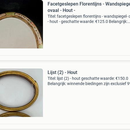
Facetgeslepen Florentijns - Wandspiege
ovaal - Hout -
Titel: facetgeslepen florentijns - wandspiegel- 
- hout - geschatte waarde: €125.0 Belangrijk:
winnende biedingen zijn exclusief 9%
koperbescherming + €3 kavel beschrijving
prachtige vi
Lijst (2) - Hout
Titel: lijst (2) - hout geschatte waarde: €150.0
Belangrijk: winnende biedingen zijn exclusief 
koperbescherming + €3 kavel beschrijving ele
par ovale lijsten, gemaakt van hout en stu