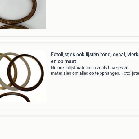
beschrijving een paar oude ovale lijsten, ve
Fotolijstjes ook lijsten rond, ovaal, vier
en op maat
Nu ook inlijstmaterialen zoals haakjes en
materialen om alles op te ophangen. Fotolijste
ronde lijsten, ovale lijsten, vierkante lijsten en
rechthoekige lijsten ook lijsten op maat. Lijste
gratis v