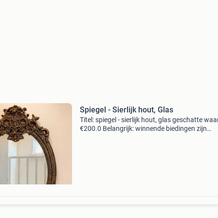
Spiegel - Sierlijk hout, Glas
Titel: spiegel - sierlijk hout, glas geschatte waa
€200.0 Belangrijk: winnende biedingen zijn
exclusief 9% koperbescherming + €3 kavel
beschrijving deze geselecteerde ovale baroksp