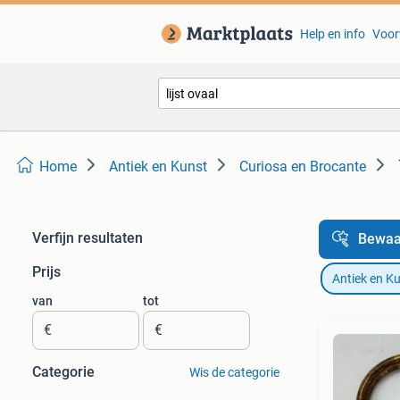
Help en info
Voor
Home
Antiek en Kunst
Curiosa en Brocante
Verfijn resultaten
Bewaa
Prijs
Antiek en K
van
tot
€
€
Categorie
Wis de categorie