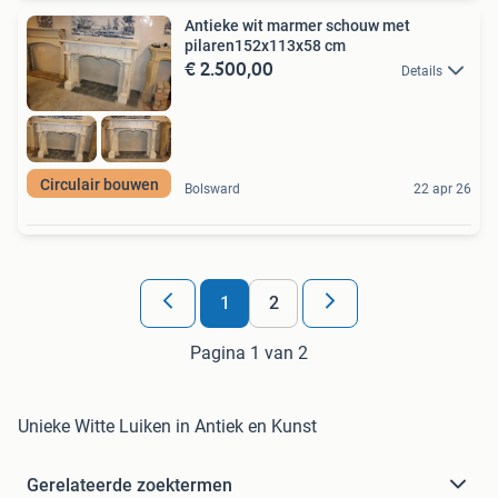
Antieke wit marmer schouw met
pilaren152x113x58 cm
€ 2.500,00
Details
Circulair bouwen
Bolsward
22 apr 26
1
2
Pagina 1 van 2
Unieke Witte Luiken in Antiek en Kunst
Gerelateerde zoektermen