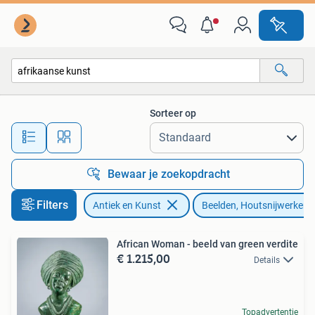
Kunst | Beelden en Houtsnijwerken
Sorteer op
Alle afstanden…
Bewaar je zoekopdracht
Filters
Antiek en Kunst
Beelden, Houtsnijwerken
African Woman - beeld van green verdite
€ 1.215,00
Details
Topadvertentie