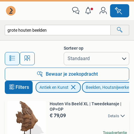
Kunst | Beelden en Houtsnijwerken
Sorteer op
Alle afstanden…
Bewaar je zoekopdracht
Filters
Antiek en Kunst
Beelden, Houtsnijwerken
Houten Vis Beeld XL | Tweedekansje |
OP=OP
€ 79,09
Details
Topadvertentie