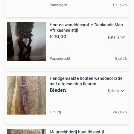
Panningen
1 aug 26
Houten wanddecoratie 'Denkende Man' -
Afrikaanse stijl
€ 10,00
Details
Papendrecht
5 jul 26
Handgemaakte houten wanddecoratie
met uitgesneden figuren
Bieden
Details
Tilburg
24 jul 26
Muurschilderij hout ibizastijl