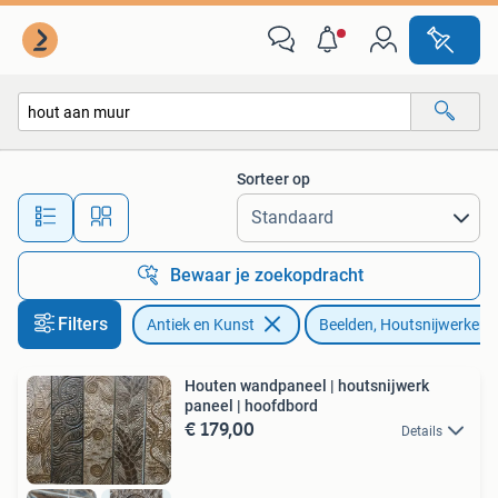
Kunst | Beelden en Houtsnijwerken
Sorteer op
Alle afstanden…
Bewaar je zoekopdracht
Filters
Antiek en Kunst
Beelden, Houtsnijwerken
Houten wandpaneel | houtsnijwerk
paneel | hoofdbord
€ 179,00
Details