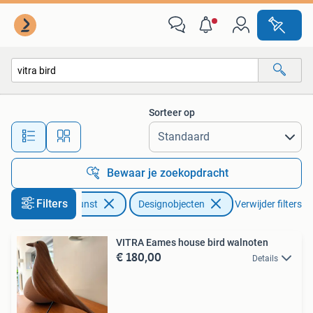
Kunst | Designobjecten
Sorteer op
Alle afstanden…
Bewaar je zoekopdracht
Filters
Antiek en Kunst
Designobjecten
Verwijder filters
VITRA Eames house bird walnoten
€ 180,00
Details