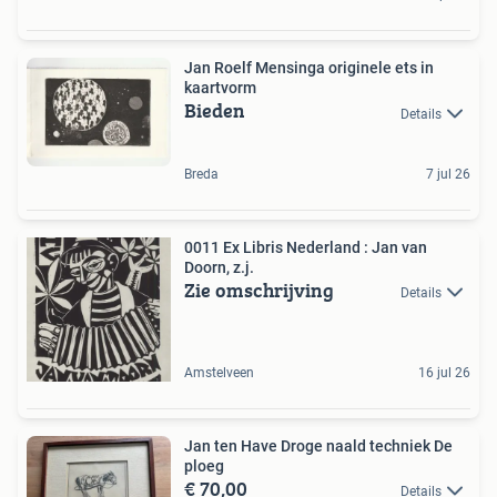
Jan Roelf Mensinga originele ets in
kaartvorm
Bieden
Details
Breda
7 jul 26
0011 Ex Libris Nederland : Jan van
Doorn, z.j.
Zie omschrijving
Details
Amstelveen
16 jul 26
Jan ten Have Droge naald techniek De
ploeg
€ 70,00
Details