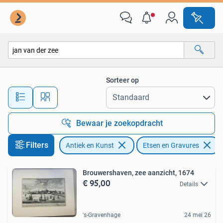
Kunst | Etsen en Gravures
Sorteer op
Alle afstanden…
Bewaar je zoekopdracht
Filters
Antiek en Kunst
Etsen en Gravures
Brouwershaven, zee aanzicht, 1674
€ 95,00
Details
's-Gravenhage
24 mei 26