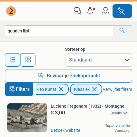
Kunst | Schilderijen | Klassiek
Sorteer op
Alle afstanden…
Bewaar je zoekopdracht
Filters
Antiek en Kunst
Klassiek
Verwijder filters
Luciano Fregonara (1932) - Montagne
€ 3,00
Details
Topadvertentie
Bezoek website
Vandaag