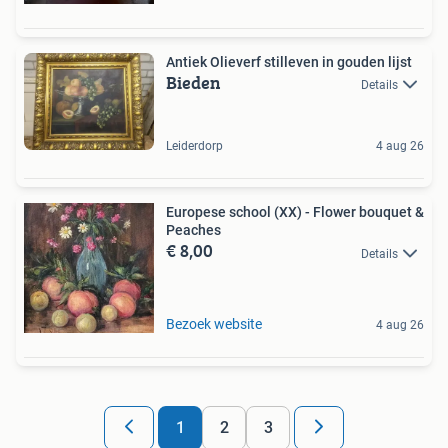
Antiek Olieverf stilleven in gouden lijst
Bieden
Details
Leiderdorp
4 aug 26
Europese school (XX) - Flower bouquet &
Peaches
€ 8,00
Details
Bezoek website
4 aug 26
1
2
3