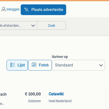
Inloggen
Plaats advertentie
lle afstanden…
Zoek
Sorteer op
Lijst
Foto’s
€ 100,00
Catawiki
each
Gisteren
Heel Nederland
de
 + €3