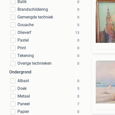
Batik
0
Brandschildering
0
Gemengde techniek
0
Gouache
0
Olieverf
13
Pastel
0
Print
0
Tekening
0
Overige technieken
0
Ondergrond
Albast
0
Doek
5
Metaal
0
Paneel
7
Papier
0