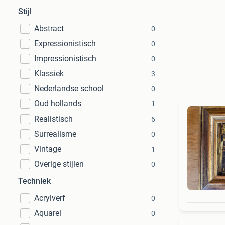
Stijl
Abstract
0
Expressionistisch
0
Impressionistisch
0
Klassiek
3
Nederlandse school
0
Oud hollands
1
Realistisch
6
Surrealisme
0
Vintage
1
Overige stijlen
0
Techniek
Acrylverf
0
Aquarel
0