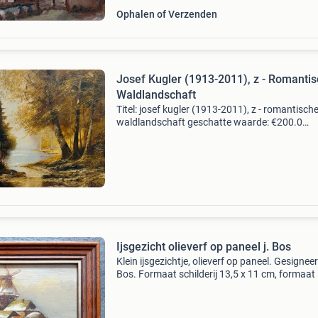
Ophalen of Verzenden
Josef Kugler (1913-2011), z - Romanti
Waldlandschaft
Titel: josef kugler (1913-2011), z - romantisch
waldlandschaft geschatte waarde: €200.0
Belangrijk: winnende biedingen zijn exclusief 
koperbescherming + €3 kavel beschrijving
stimmungsvo
Ijsgezicht olieverf op paneel j. Bos
Klein ijsgezichtje, olieverf op paneel. Gesigneer
Bos. Formaat schilderij 13,5 x 11 cm, formaat l
20 x 17 cm.