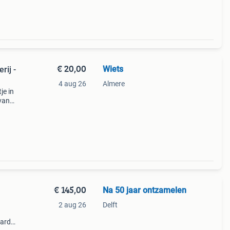
€ 20,00
Wiets
rij -
4 aug 26
Almere
je in
 van
hadl
€ 145,00
Na 50 jaar ontzamelen
2 aug 26
Delft
rard