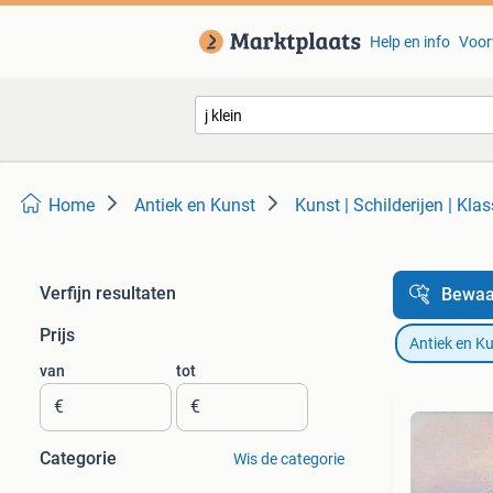
Help en info
Voor
Home
Antiek en Kunst
Kunst | Schilderijen | Klas
Verfijn resultaten
Bewaa
Prijs
Antiek en K
van
tot
€
€
Categorie
Wis de categorie