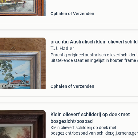
Ophalen of Verzenden
prachtig Australisch klein olieverfschilde
T.J. Hadler
Prachtig origineel australisch olieverfschilderijt
uitstekende staat en ingelijst in houten frame
14x14 cm. Formaat afbeelding is 9,5x9,5 cm.
Maker: australische kunstenaar terrence john 
Ophalen of Verzenden
Klein olieverf schilderij op doek met
bosgezicht/bospad
Klein olieverf schilderij op doek met
bosgezicht/bospad van schilder,g.j.ernens,ge