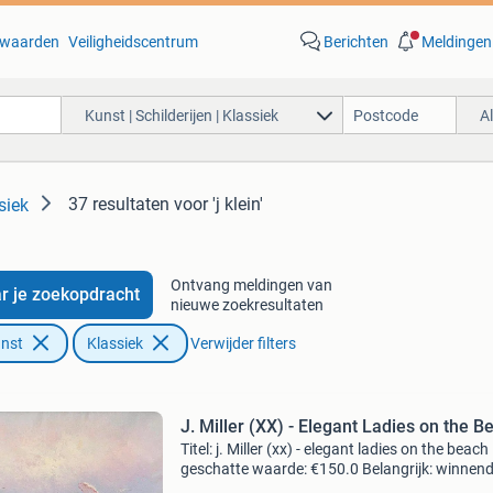
waarden
Veiligheidscentrum
Berichten
Meldingen
Kunst | Schilderijen | Klassiek
A
37 resultaten
voor 'j klein'
siek
Ontvang meldingen van
r je zoekopdracht
nieuwe zoekresultaten
unst
Klassiek
Verwijder filters
J. Miller (XX) - Elegant Ladies on the B
Titel: j. Miller (xx) - elegant ladies on the beach
geschatte waarde: €150.0 Belangrijk: winnen
biedingen zijn exclusief 9% koperbescherming