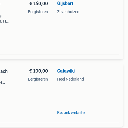
€ 150,00
Gijsbert
-
Eergisteren
Zevenhuizen
s
n. Het
ionele
€ 100,00
Catawiki
each
Eergisteren
Heel Nederland
de
 + €3
Bezoek website