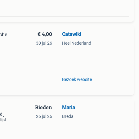
€ 4,00
Catawiki
sche
30 jul 26
Heel Nederland
e
9%
Bezoek website
Bieden
Maria
d j.
26 jul 26
Breda
ijst