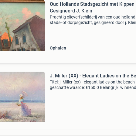
Oud Hollands Stadsgezicht met Kippen 
Gesigneerd J. Klein
Prachtig olieverfschilderij van een oud holland
stads- of dorpsgezicht, gesigneerd door j. Klei
schilderij toont een sfeervolle steeg met tradit
huizen, een kerktoren op de achtergrond en
Ophalen
J. Miller (XX) - Elegant Ladies on the B
Titel: j. Miller (xx) - elegant ladies on the beach
geschatte waarde: €150.0 Belangrijk: winnen
biedingen zijn exclusief 9% koperbescherming
kavel beschrijving charmante originele oli