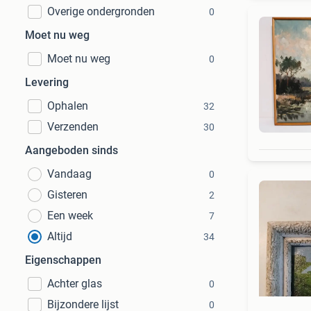
Overige ondergronden
0
Moet nu weg
Moet nu weg
0
Levering
Ophalen
32
Verzenden
30
Aangeboden sinds
Vandaag
0
Gisteren
2
Een week
7
Altijd
34
Eigenschappen
Achter glas
0
Bijzondere lijst
0