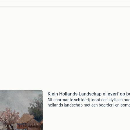
Klein Hollands Landschap olieverf op 
Dit charmante schilderij toont een idyllisch ou
hollands landschap met een boerderij en bom
uitgevoerd in olieverf op paneel. De penseelst
zijn duidelijk zichtbaar, wat het een levendige 