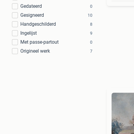
Gedateerd
0
Gesigneerd
10
Handgeschilderd
8
Ingelijst
9
Met passe-partout
0
Origineel werk
7