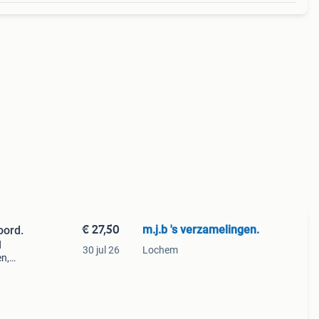
€ 27,50
m.j.b 's verzamelingen.
boord.
d
30 jul 26
Lochem
en,
reken
en a