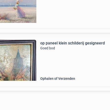
kavel beschrijving charmante originele oli
op paneel klein schilderij gesigneerd
Goed bod
Ophalen of Verzenden