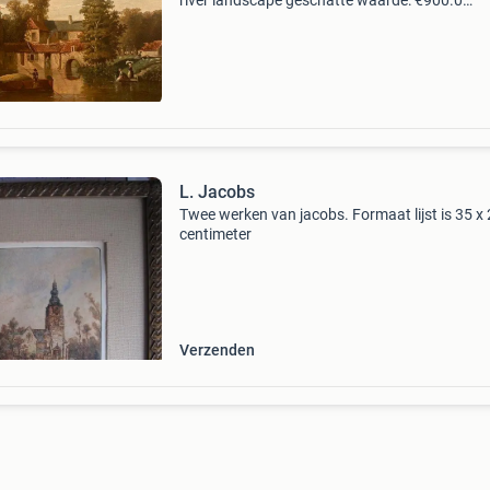
river landscape geschatte waarde: €900.0
Belangrijk: winnende biedingen zijn exclusief 
koperbescherming + €3 kavel beschrijving toe
L. Jacobs
Twee werken van jacobs. Formaat lijst is 35 x
centimeter
Verzenden