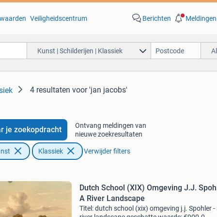
waarden
Veiligheidscentrum
Berichten
Meldingen
Kunst | Schilderijen | Klassiek
A
4 resultaten
voor 'jan jacobs'
siek
Ontvang meldingen van
r je zoekopdracht
nieuwe zoekresultaten
unst
Klassiek
Verwijder filters
Dutch School (XIX) Omgeving J.J. Spohl
A River Landscape
Titel: dutch school (xix) omgeving j.j. Spohler -