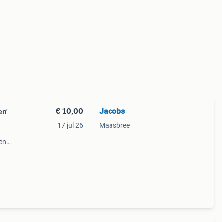
€ 10,00
Jacobs
en'
17 jul 26
Maasbree
een
idsz.