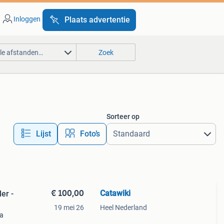
Inloggen
Plaats advertentie
lle afstanden…
Zoek
Sorteer op
Lijst
Foto’s
€ 100,00
Catawiki
er -
19 mei 26
Heel Nederland
 a