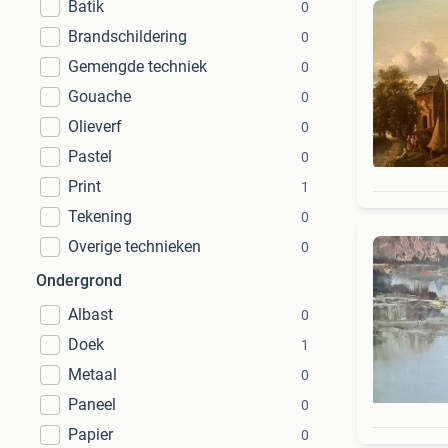
Batik
0
Brandschildering
0
Gemengde techniek
0
Gouache
0
Olieverf
0
Pastel
0
Print
1
Tekening
0
Overige technieken
0
Ondergrond
Albast
0
Doek
1
Metaal
0
Paneel
0
Papier
0