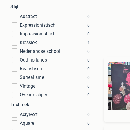
Stijl
Abstract
0
Expressionistisch
0
Impressionistisch
0
Klassiek
1
Nederlandse school
0
Oud hollands
0
Realistisch
0
Surrealisme
0
Vintage
0
Overige stijlen
0
Techniek
Acrylverf
0
Aquarel
0