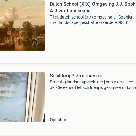
Dutch School (XIX) Omgeving J.J. Spohl
A River Landscape
Titel: dutch school (xix) omgeving j.j. Spohler -
river landscape geschatte waarde: €900.0
Belangrijk: winnende biedingen zijn exclusief 
koperbescherming + €3 kavel beschrijving toe
Schilderij Pierre Jacobs
Prachtig landschapsschilderij van pierre jacob
de 20e eeuw. Het schilderij is gesigneerd door 
kunstenaar en ingelijst in een passende lijst. E
sfeervol kunstwerk voor elke liefhebber van kl
Ophalen