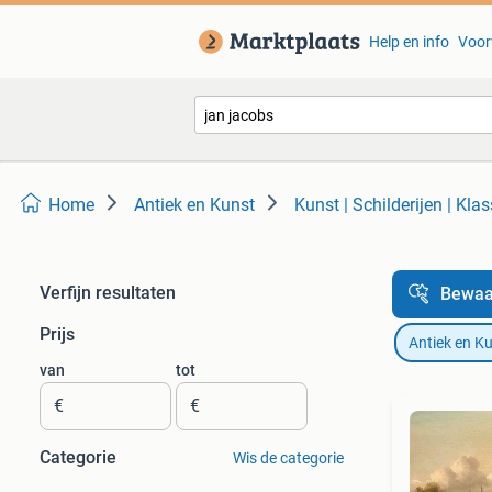
Help en info
Voor
Home
Antiek en Kunst
Kunst | Schilderijen | Klas
Verfijn resultaten
Bewaa
Prijs
Antiek en K
van
tot
€
€
Categorie
Wis de categorie