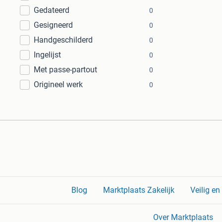
Gedateerd
0
Gesigneerd
0
Handgeschilderd
0
Ingelijst
0
Met passe-partout
0
Origineel werk
0
Blog
Marktplaats Zakelijk
Veilig e
Over Marktplaats