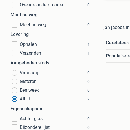
Overige ondergronden
0
Moet nu weg
Moet nu weg
0
jan jacobs in
Levering
Gerelateer
Ophalen
1
Verzenden
1
Populaire 
Aangeboden sinds
Vandaag
0
Gisteren
0
Een week
0
Altijd
2
Eigenschappen
Achter glas
0
Bijzondere lijst
0