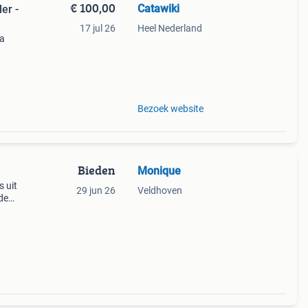
€ 100,00
Catawiki
er -
17 jul 26
Heel Nederland
 a
9%
gesc
Bezoek website
Bieden
Monique
s uit
29 jun 26
Veldhoven
de
en
a