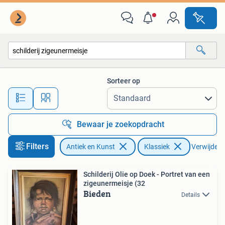
Kunst | Schilderijen | Klassiek
Sorteer op
Alle afstanden…
Bewaar je zoekopdracht
Filters
Antiek en Kunst
Klassiek
Verwijder f
Schilderij Olie op Doek - Portret van een
zigeunermeisje (32
Bieden
Details