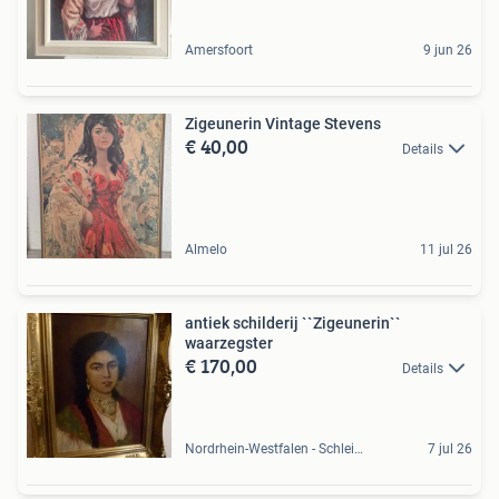
Amersfoort
9 jun 26
Zigeunerin Vintage Stevens
€ 40,00
Details
Almelo
11 jul 26
antiek schilderij ``Zigeunerin``
waarzegster
€ 170,00
Details
Nordrhein-Westfalen - Schleiden, DE
7 jul 26