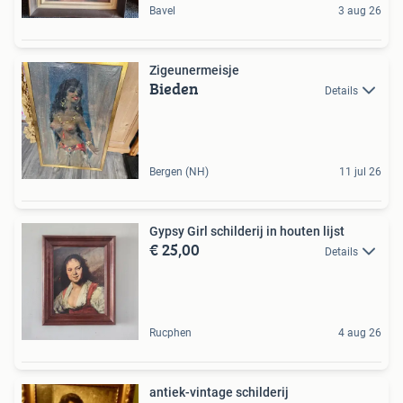
Bavel
3 aug 26
Zigeunermeisje
Bieden
Details
Bergen (NH)
11 jul 26
Gypsy Girl schilderij in houten lijst
€ 25,00
Details
Rucphen
4 aug 26
antiek-vintage schilderij