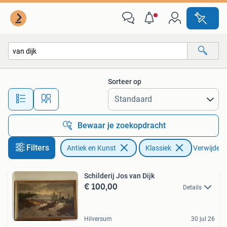
Kunst | Schilderijen | Klassiek
Sorteer op
Alle afstanden…
Bewaar je zoekopdracht
Filters
Antiek en Kunst
Klassiek
Verwijder f
Schilderij Jos van Dijk
€ 100,00
Details
Hilversum
30 jul 26