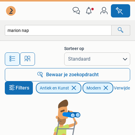
Kunst | Schilderijen | Modern
Sorteer op
Alle afstanden…
Bewaar je zoekopdracht
Filters
Antiek en Kunst
Modern
Verwijder fi