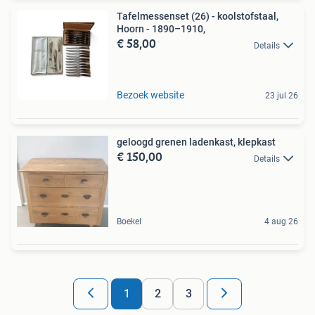
Tafelmessenset (26) - koolstofstaal,
Hoorn - 1890–1910,
€ 58,00
Details
Bezoek website
23 jul 26
geloogd grenen ladenkast, klepkast
€ 150,00
Details
Boekel
4 aug 26
1
2
3