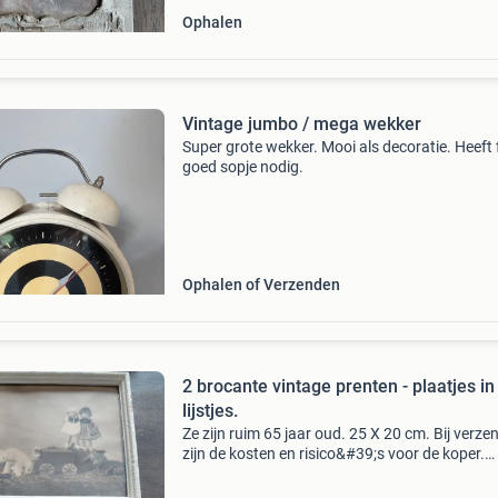
Ophalen
Vintage jumbo / mega wekker
Super grote wekker. Mooi als decoratie. Heeft 
goed sopje nodig.
Ophalen of Verzenden
2 brocante vintage prenten - plaatjes in
lijstjes.
Ze zijn ruim 65 jaar oud. 25 X 20 cm. Bij verze
zijn de kosten en risico&#39;s voor de koper.
Betaling kan alleen dmv zelf overmaken of co
bij ophalen. Niet via mp of betaalverzoeken.