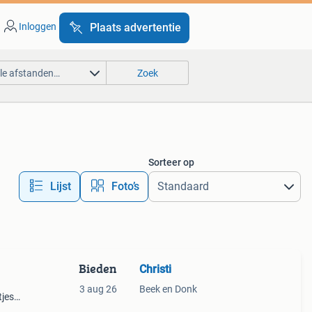
Inloggen
Plaats advertentie
lle afstanden…
Zoek
Sorteer op
Lijst
Foto’s
Bieden
Christi
3 aug 26
Beek en Donk
tjes