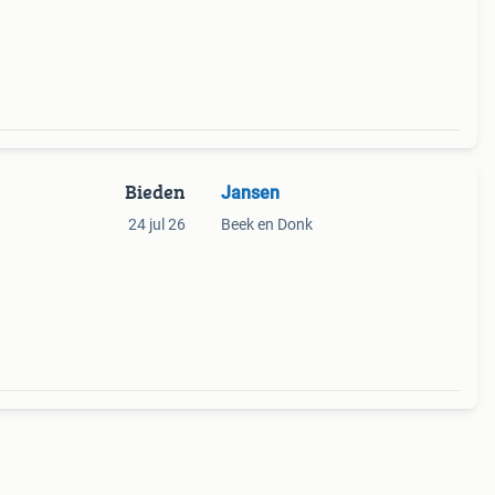
rohn.
Bieden
Jansen
24 jul 26
Beek en Donk