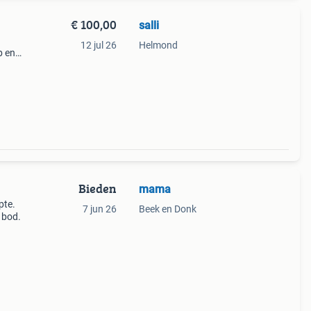
€ 100,00
salli
12 jul 26
Helmond
p en
 en
Bieden
mama
pte.
7 jun 26
Beek en Donk
 bod.