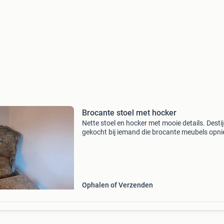
Brocante stoel met hocker
Nette stoel en hocker met mooie details. Desti
gekocht bij iemand die brocante meubels opn
stoffeerd en opknapt. Puntje; op de zitting te
rug zit een donkere verkleuring zie laatste foto
Ophalen of Verzenden