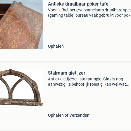
Antieke draaibaar poker tafel
Voor liefhebbers/verzamelaars draaibare spee
(gaming table),bureau vaak gebruikt voor poke
kaartspellen of bordspellen of schrijven. Het bl
draaibaar en kan worden omgekeerd of gedra
Ophalen
Stalraam gietijzer
Antiek gietijzeren stalraampje. Glas is nog
aanwezig. Is behoorlijk roestig, kan wel wat
aandacht gebruiken. 30X53 cm (hxb)
Ophalen of Verzenden