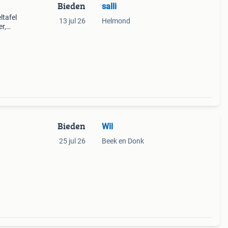
Bieden
salli
ltafel
13 jul 26
Helmond
r,
ad is
aid o
Bieden
Wil
25 jul 26
Beek en Donk