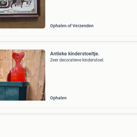
kunnen noordduitse steingutfabrik grohn in g
T
Ophalen of Verzenden
Antieke kinderstoeltje.
Zeer decoratieve kinderstoel.
Ophalen