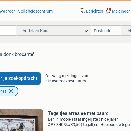
waarden
Veiligheidscentrum
Berichten
Meldingen
Antiek en Kunst
A
en donk brocante'
Ontvang meldingen van
r je zoekopdracht
nieuwe zoekresultaten
unst
Tegeltjes arreslee met paard
Een in mooie staat ingelijste (in de jaren
&#39;40/&#39;50) tegeltjes. Hoe oud de tegel
zelf zijn heb ik geen idee van en de fabriek zou