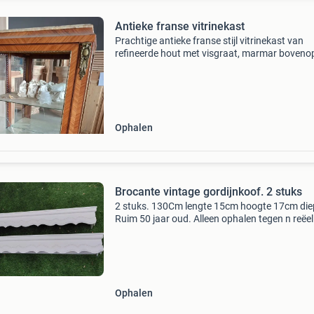
Antieke franse vitrinekast
Prachtige antieke franse stijl vitrinekast van
refineerde hout met visgraat, marmar boveno
messing ornamenten, spiegelende
achterwand,glazen legplanken, werkende slot
sleutel. Afmt: 76cmx146cm
Ophalen
Brocante vintage gordijnkoof. 2 stuks
2 stuks. 130Cm lengte 15cm hoogte 17cm die
Ruim 50 jaar oud. Alleen ophalen tegen n reëel
Ophalen