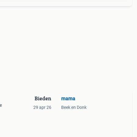
Bieden
mama
e
29 apr 26
Beek en Donk
 is