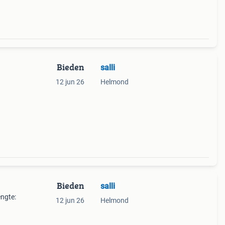
Bieden
salli
12 jun 26
Helmond
Bieden
salli
engte:
12 jun 26
Helmond