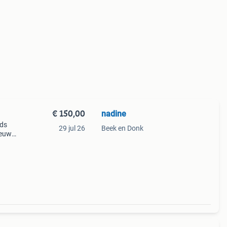
€ 150,00
nadine
jds
29 jul 26
Beek en Donk
ieuw
gen de
.