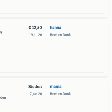
€ 12,50
hanna
ff
19 jul 26
Beek en Donk
Bieden
mama
7 jun 26
Beek en Donk
nden
ntant