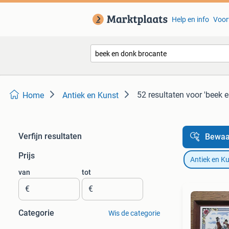
Help en info
Voor
52 resultaten
voor 'beek 
Home
Antiek en Kunst
Verfijn resultaten
Bewaa
Prijs
Antiek en K
van
tot
€
€
Categorie
Wis de categorie