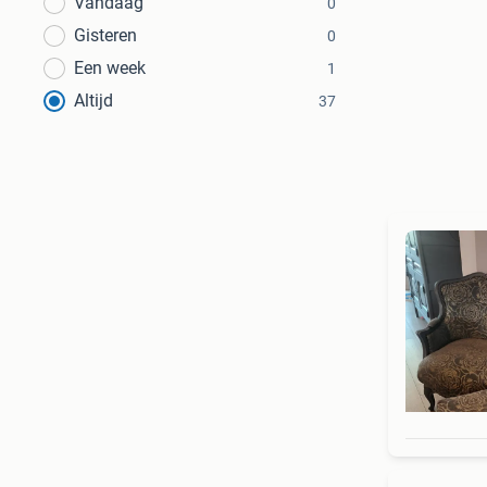
Vandaag
0
Gisteren
0
Een week
1
Altijd
37