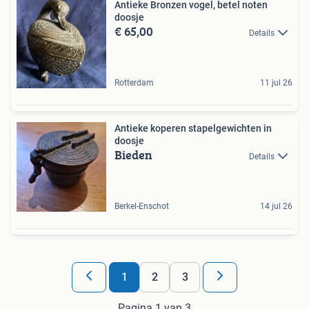
Antieke Bronzen vogel, betel noten
doosje
€ 65,00
Details
Rotterdam
11 jul 26
Antieke koperen stapelgewichten in
doosje
Bieden
Details
Berkel-Enschot
14 jul 26
1
2
3
Pagina 1 van 3