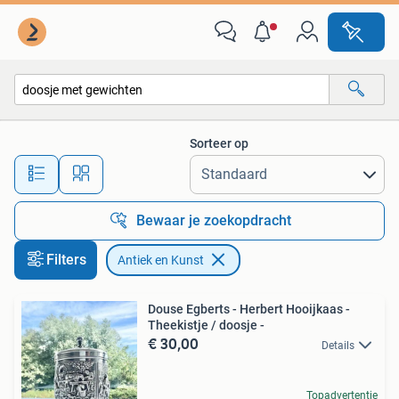
Antiek en Kunst
Sorteer op
Alle afstanden…
Bewaar je zoekopdracht
Filters
Antiek en Kunst
Douse Egberts - Herbert Hooijkaas -
Theekistje / doosje -
€ 30,00
Details
Topadvertentie