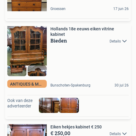
Groessen
17 jun 26
Hollands 18e eeuws eiken vitrine
kabinet
Bieden
Details
ANTIQUES & MORE
Bunschoten-Spakenburg
30 jul 26
Ook van deze
adverteerder
Eiken hekjes kabinet € 250
€ 250,00
Details