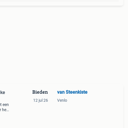
Bieden
van Steenkiste
jke
12 jul 26
Venlo
t een
r het
 ond