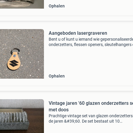
Ophalen
Aangeboden lasergraveren
Bent u of kunt u iemand wie gepersonaliseerd
onderzetters, flessen openers, sleutelhangers 
andere nodig heeft bijvoorbeeld als relatiege
dan bent u bij mij op het goede adres ook maak
typ
Ophalen
Vintage jaren '60 glazen onderzetters s
met doos
Prachtige vintage set van glazen onderzetters 
de jaren &#39;60. De set bestaat uit 10
onderzetters voor glazen en 1 grotere onderze
voor een fles. Ze worden geleverd in de originel