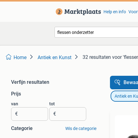
Help en info
Voor
32 resultaten
voor 'flesse
Home
Antiek en Kunst
Verfijn resultaten
Bewaa
Prijs
Antiek en K
van
tot
€
€
Categorie
Wis de categorie