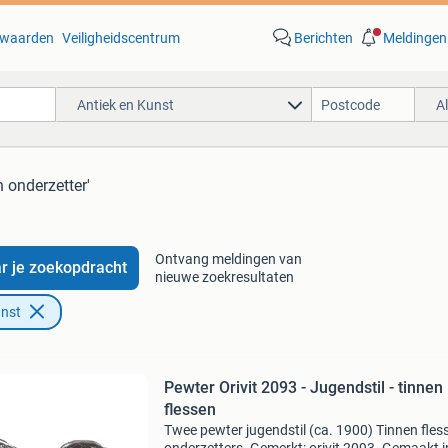
waarden
Veiligheidscentrum
Berichten
Meldingen
Antiek en Kunst
A
n onderzetter'
Ontvang meldingen van
r je zoekopdracht
nieuwe zoekresultaten
unst
Pewter Orivit 2093 - Jugendstil - tinnen
flessen
Twee pewter jugendstil (ca. 1900) Tinnen fles