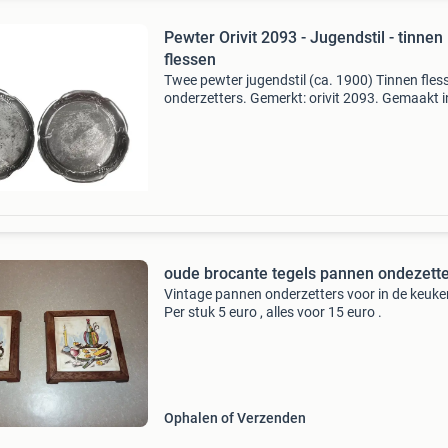
Pewter Orivit 2093 - Jugendstil - tinnen
flessen
Twee pewter jugendstil (ca. 1900) Tinnen fles
onderzetters. Gemerkt: orivit 2093. Gemaakt i
keulen. Diameter: 13 cm. Ben je benieuwd naar
producten die wij verkopen? Bezoek dan voora
terr
oude brocante tegels pannen ondezett
Vintage pannen onderzetters voor in de keuke
Per stuk 5 euro , alles voor 15 euro .
Ophalen of Verzenden