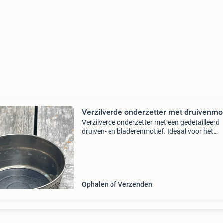
Verzilverde onderzetter met druivenmo
Verzilverde onderzetter met een gedetailleerd
druiven- en bladerenmotief. Ideaal voor het
serveren van flessen wijn of andere dranken, 
beschermt uw tafel tegen kringen. De onderkan
voorzien van
Ophalen of Verzenden