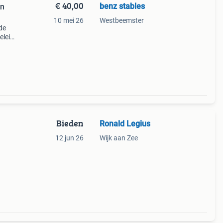
€ 40,00
benz stables
en
10 mei 26
Westbeemster
de
elein
r het
De
Bieden
Ronald Legius
12 jun 26
Wijk aan Zee
ee
t ze