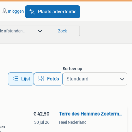
Inloggen
Plaats advertentie
lle afstanden…
Zoek
Sorteer op
Lijst
Foto’s
€ 42,50
Terre des Hommes Zoetermeer
30 jul 26
Heel Nederland
sen