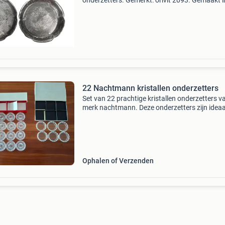
onderzetters. Gemerkt: orivit 2093. Gemaakt i
keulen. Diameter: 13 cm. Ben je benieuwd naar
producten die wij verkopen? Bezoek dan voora
terr
22 Nachtmann kristallen onderzetters
Set van 22 prachtige kristallen onderzetters v
merk nachtmann. Deze onderzetters zijn ideaa
voor glazen en flessen en beschermen uw tafe
tegen kringen en krassen. Ze zijn van hoogwa
krist
Ophalen of Verzenden