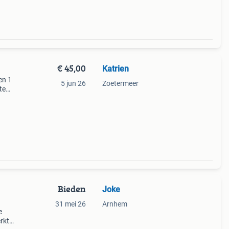
€ 45,00
Katrien
en 1
5 jun 26
Zoetermeer
te
s:
Bieden
Joke
31 mei 26
Arnhem
e
rkte