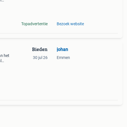
n
 alle
l de
Topadvertentie
Bezoek website
Bieden
johan
an het
30 jul 26
Emmen
l
l
ardig