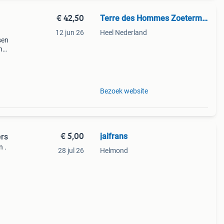
€ 42,50
Terre des Hommes Zoetermeer
12 jun 26
Heel Nederland
sen
n
 alle
l de
Bezoek website
€ 5,00
jaifrans
ers
n .
28 jul 26
Helmond