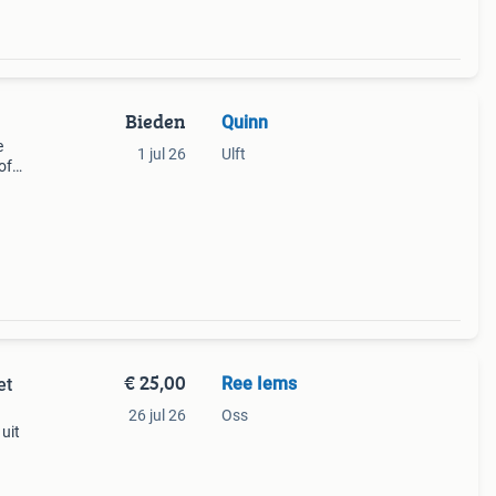
Bieden
Quinn
e
1 jul 26
Ulft
of
schenk
 ik
€ 25,00
Ree Iems
et
26 jul 26
Oss
uit
tter
e,