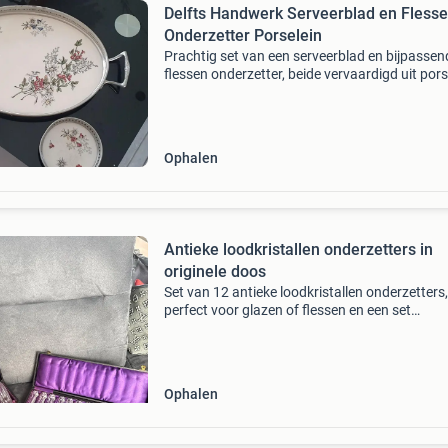
Delfts Handwerk Serveerblad en Fless
Onderzetter Porselein
Prachtig set van een serveerblad en bijpassen
flessen onderzetter, beide vervaardigd uit pors
met een delfts handwerk decoratie. Ideaal voo
serveren van drankjes of als decoratief item. 
Ophalen
Antieke loodkristallen onderzetters in
originele doos
Set van 12 antieke loodkristallen onderzetters,
perfect voor glazen of flessen en een set
loodkristallen messenleggers. Ze komen in tw
originele, met paars satijn gevoerde dozen, wa
een extra lu
Ophalen