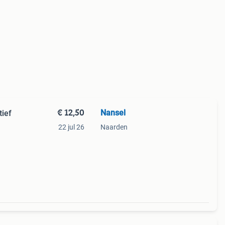
€ 12,50
Nansel
tief
22 jul 26
Naarden
en
t is