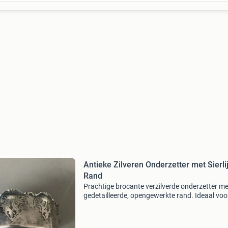
Antieke Zilveren Onderzetter met Sierli
Rand
Prachtige brocante verzilverde onderzetter me
gedetailleerde, opengewerkte rand. Ideaal voo
serveren van flessen of karaffen, en voegt een
vleugje elegantie toe aan elke tafelsetting. De