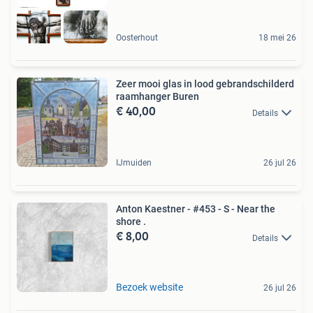
Oosterhout
18 mei 26
Zeer mooi glas in lood gebrandschilderd
raamhanger Buren
€ 40,00
Details
IJmuiden
26 jul 26
Anton Kaestner - #453 - S - Near the
shore .
€ 8,00
Details
Bezoek website
26 jul 26