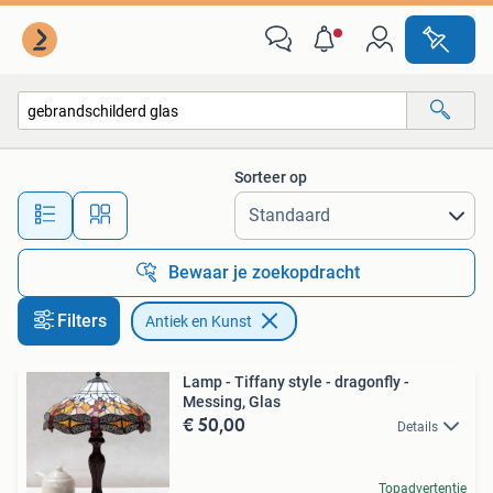
Antiek en Kunst
Sorteer op
Alle afstanden…
Bewaar je zoekopdracht
Filters
Antiek en Kunst
Lamp - Tiffany style - dragonfly -
Messing, Glas
€ 50,00
Details
Topadvertentie