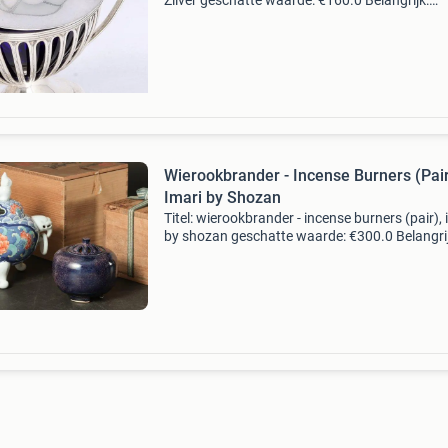
Zilver geschatte waarde: €160.0 Belangrijk:
winnende biedingen zijn exclusief 9%
koperbescherming + €3 kavel beschrijving
omschrijv
Wierookbrander - Incense Burners (Pair
Imari by Shozan
Titel: wierookbrander - incense burners (pair), 
by shozan geschatte waarde: €300.0 Belangrij
winnende biedingen zijn exclusief 9%
koperbescherming + €3 kavel beschrijving
belangrijke