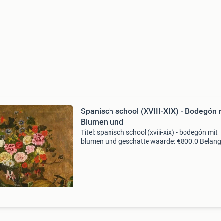
Spanisch school (XVIII-XIX) - Bodegón 
Blumen und
Titel: spanisch school (xviii-xix) - bodegón mit
blumen und geschatte waarde: €800.0 Belangr
winnende biedingen zijn exclusief 9%
koperbescherming + €3 kavel beschrijving sp
schule