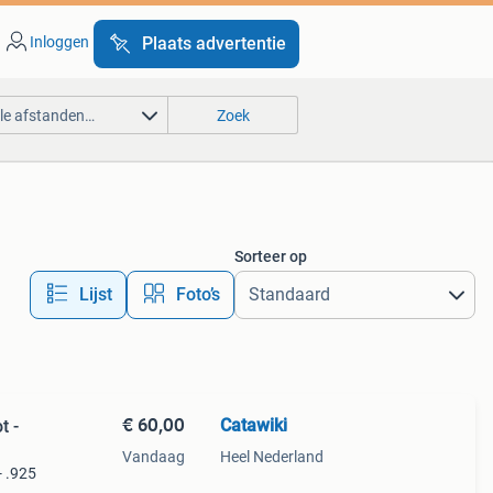
Inloggen
Plaats advertentie
lle afstanden…
Zoek
Sorteer op
Lijst
Foto’s
€ 60,00
Catawiki
t -
Vandaag
Heel Nederland
- .925