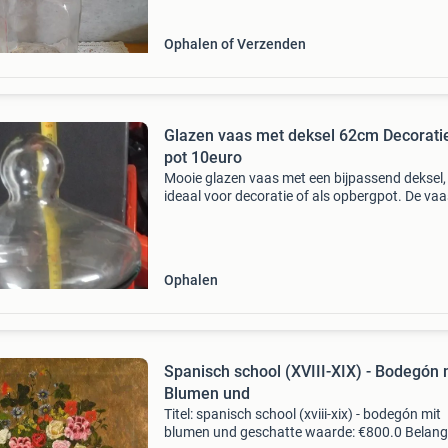
Ophalen of Verzenden
Glazen vaas met deksel 62cm Decorati
pot 10euro
Mooie glazen vaas met een bijpassend deksel,
ideaal voor decoratie of als opbergpot. De vaa
heeft een elegante vorm en is gemaakt van he
glas. Perfect voor het tentoonstellen van blo
kaarsen
Ophalen
Spanisch school (XVIII-XIX) - Bodegón 
Blumen und
Titel: spanisch school (xviii-xix) - bodegón mit
blumen und geschatte waarde: €800.0 Belangr