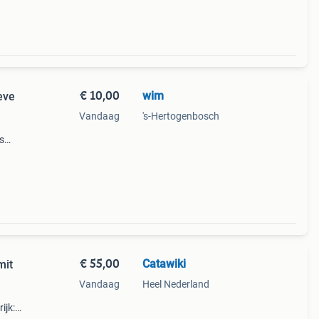
€ 10,00
wim
eve
Vandaag
's-Hertogenbosch
s
lder
emen,
€ 55,00
Catawiki
mit
Vandaag
Heel Nederland
ijk: