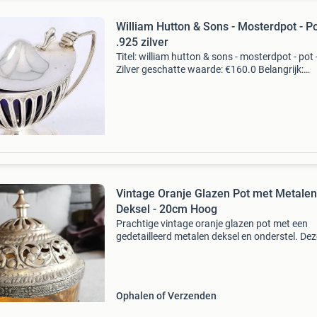
William Hutton & Sons - Mosterdpot - Po
.925 zilver
Titel: william hutton & sons - mosterdpot - pot 
Zilver geschatte waarde: €160.0 Belangrijk:
winnende biedingen zijn exclusief 9%
koperbescherming + €3 kavel beschrijving
omschrijv
Vintage Oranje Glazen Pot met Metalen
Deksel - 20cm Hoog
Prachtige vintage oranje glazen pot met een
gedetailleerd metalen deksel en onderstel. Dez
decoratieve pot is 20 cm hoog en heeft een
diameter van 16 cm. Perfect als sfeervolle
opberger, theelichthou
Ophalen of Verzenden