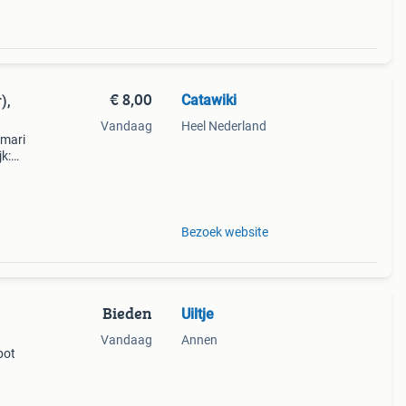
€ 8,00
Catawiki
),
Vandaag
Heel Nederland
imari
k:
Bezoek website
Bieden
Uiltje
Vandaag
Annen
pot