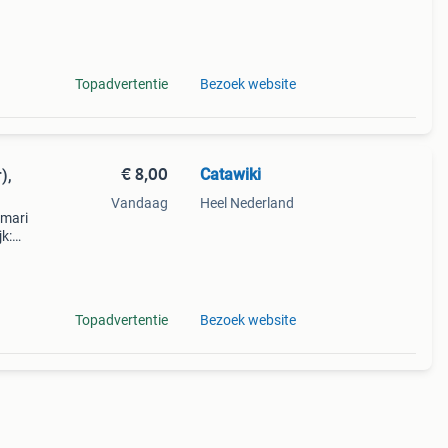
Topadvertentie
Bezoek website
€ 8,00
Catawiki
),
Vandaag
Heel Nederland
imari
k:
Topadvertentie
Bezoek website