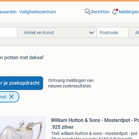
waarden
Veiligheidscentrum
Berichten
Meldingen
Antiek en Kunst
A
en potten met deksel'
Ontvang meldingen van
r je zoekopdracht
nieuwe zoekresultaten
unst
William Hutton & Sons - Mosterdpot - Po
.925 zilver
Titel: william hutton & sons - mosterdpot - pot 