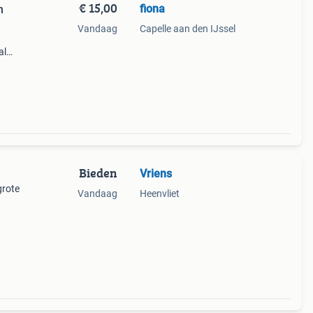
€ 15,00
fiona
n
Vandaag
Capelle aan den IJssel
al
 aan
Bieden
Vriens
grote
Vandaag
Heenvliet