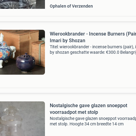
Ophalen of Verzenden
Wierookbrander - Incense Burners (Pair
Imari by Shozan
Titel: wierookbrander - incense burners (pair), 
by shozan geschatte waarde: €300.0 Belangrij
winnende biedingen zijn exclusief 9%
koperbescherming + €3 kavel beschrijving
belangrijke
Nostalgische gave glazen snoeppot
voorraadpot met stolp
Nostalgische gave glazen snoeppot voorraad
met stolp. Hoogte 34 cm breedte 14 cm