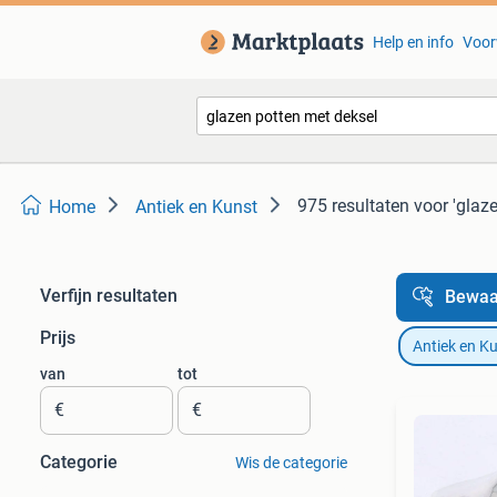
Help en info
Voor
975 resultaten
voor 'glaz
Home
Antiek en Kunst
Verfijn resultaten
Bewaa
Prijs
Antiek en K
van
tot
€
€
Categorie
Wis de categorie