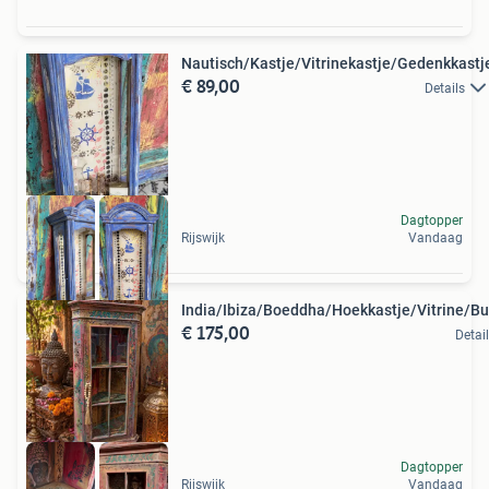
Nautisch/Kastje/Vitrinekastje/Gedenkkastj
€ 89,00
Details
Dagtopper
Rijswijk
Vandaag
India/Ibiza/Boeddha/Hoekkastje/Vitrine/B
€ 175,00
Detai
Dagtopper
Rijswijk
Vandaag