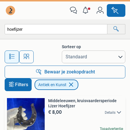
Antiek en Kunst
Sorteer op
Alle afstanden…
Bewaar je zoekopdracht
Filters
Antiek en Kunst
Middeleeuwen, kruisvaardersperiode
IJzer Hoefijzer
€ 8,00
Details
Topadvertentie