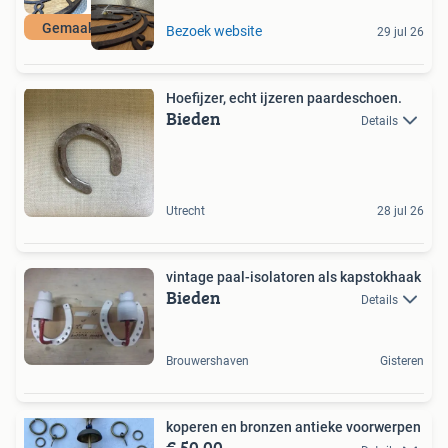
Gemaakt in NL
Bezoek website
29 jul 26
Hoefijzer, echt ijzeren paardeschoen.
Bieden
Details
Utrecht
28 jul 26
vintage paal-isolatoren als kapstokhaak
Bieden
Details
Brouwershaven
Gisteren
koperen en bronzen antieke voorwerpen
€ 50,00