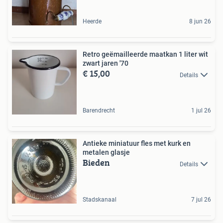
Heerde
8 jun 26
Retro geëmailleerde maatkan 1 liter wit
zwart jaren '70
€ 15,00
Details
Barendrecht
1 jul 26
Antieke miniatuur fles met kurk en
metalen glasje
Bieden
Details
Stadskanaal
7 jul 26