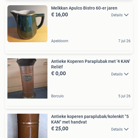
Melkkan Apulco Bistro 60-er jaren
€ 16,00
Details
Apeldoorn
7 jul 26
Antieke Koperen Paraplubak met '4 KAN'
Reliëf
€ 0,00
Details
Borculo
5 jul 26
Antieke koperen paraplubak/kolenkit "5
KAN" met handvat
€ 25,00
Details