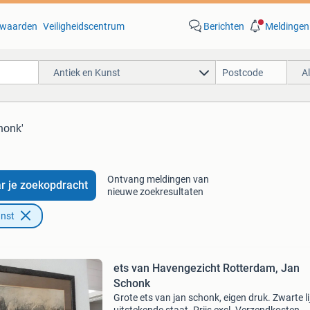
waarden
Veiligheidscentrum
Berichten
Meldingen
Antiek en Kunst
A
honk'
Ontvang meldingen van
r je zoekopdracht
nieuwe zoekresultaten
unst
ets van Havengezicht Rotterdam, Jan
Schonk
Grote ets van jan schonk, eigen druk. Zwarte lij