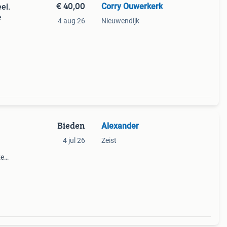
€ 40,00
Corry Ouwerkerk
el.
e
4 aug 26
Nieuwendijk
 is
Bieden
Alexander
4 jul 26
Zeist
ze
e,
g,