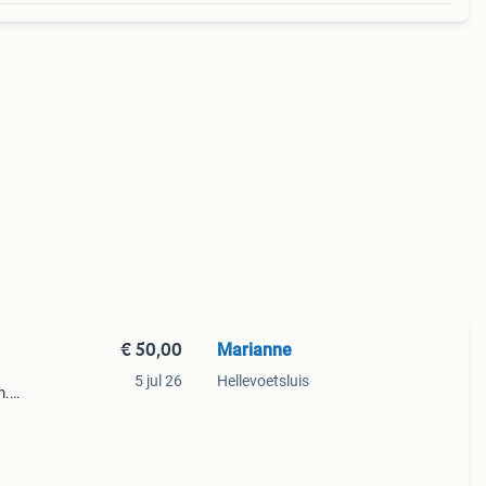
€ 50,00
Marianne
5 jul 26
Hellevoetsluis
m.