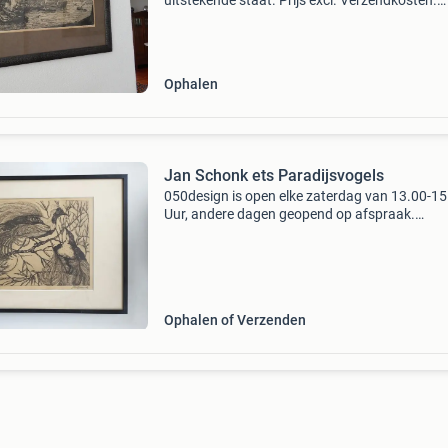
uitstekende staat. Prijs excl. Verzendkosten.
60X43. Liefst afhalen.
Ophalen
Jan Schonk ets Paradijsvogels
050design is open elke zaterdag van 13.00-15
Uur, andere dagen geopend op afspraak.
Omschrijving: jan schonk zeldzame ets
paradijsvogels - eigen druk en rechtsonder
gesigneerd. Prijs: 270,- euro in
Ophalen of Verzenden