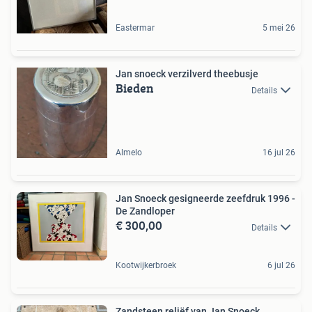
Eastermar
5 mei 26
Jan snoeck verzilverd theebusje
Bieden
Details
Almelo
16 jul 26
Jan Snoeck gesigneerde zeefdruk 1996 -
De Zandloper
€ 300,00
Details
Kootwijkerbroek
6 jul 26
Zandsteen reliëf van Jan Snoeck