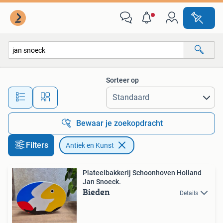
Antiek en Kunst
Sorteer op
Alle afstanden…
Bewaar je zoekopdracht
Filters
Antiek en Kunst
Plateelbakkerij Schoonhoven Holland
Jan Snoeck.
Bieden
Details