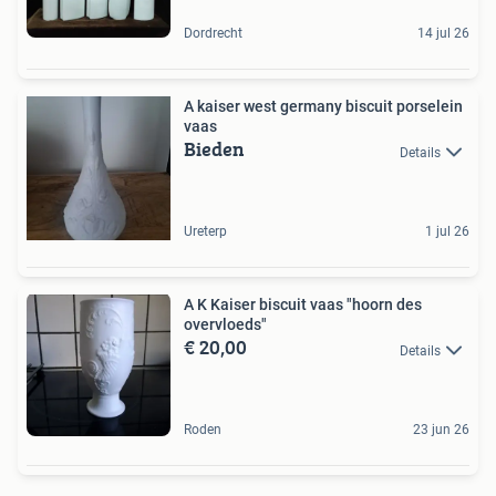
Dordrecht
14 jul 26
A kaiser west germany biscuit porselein
vaas
Bieden
Details
Ureterp
1 jul 26
A K Kaiser biscuit vaas "hoorn des
overvloeds"
€ 20,00
Details
Roden
23 jun 26