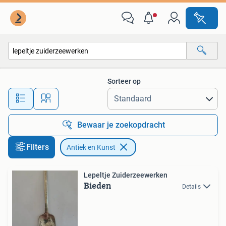
Antiek en Kunst
Sorteer op
Alle afstanden…
Bewaar je zoekopdracht
Filters
Antiek en Kunst
Lepeltje Zuiderzeewerken
Bieden
Details