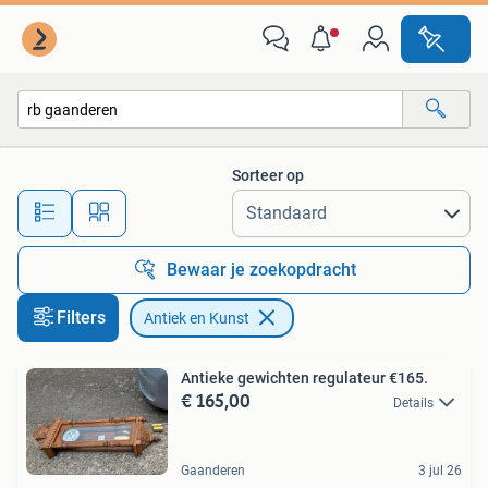
Antiek en Kunst
Sorteer op
Alle afstanden…
Bewaar je zoekopdracht
Filters
Antiek en Kunst
Antieke gewichten regulateur €165.
€ 165,00
Details
Gaanderen
3 jul 26