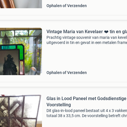
Ophalen of Verzenden
Vintage Maria van Kevelaer ❤️ tin en gl
Prachtig vintage souvenir van maria van kevel
uitgevoerd in tin en gevat in een metalen fram
een standaard. Het frame is versierd met gekl
glas in groen en lichtroze tinten, lijkt soort va
Ophalen of Verzenden
Glas in Lood Paneel met Godsdienstige
Voorstelling
Dit glas-in-lood paneel bestaat uit 4 x 3 vakken
totaal 38 x 33,5 cm. De voorstelling betreft ch
en iemand in monnikspij die allebei een kruis
dragen. Het ophang kettinkje zit nog aan één