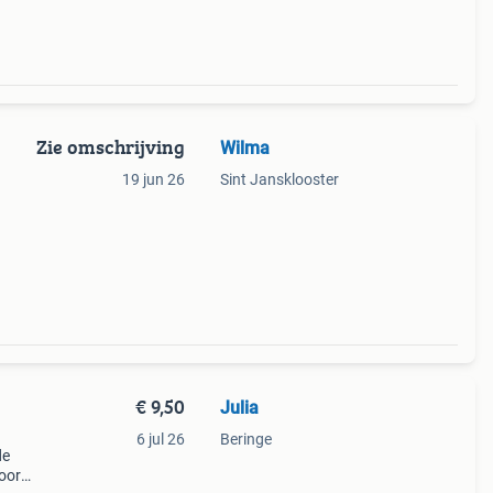
Zie omschrijving
Wilma
19 jun 26
Sint Jansklooster
€ 9,50
Julia
6 jul 26
Beringe
de
voor