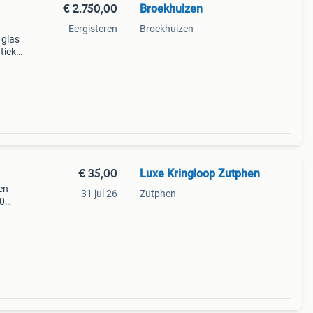
€ 2.750,00
Broekhuizen
Eergisteren
Broekhuizen
 glas
tiek
l
n een
€ 35,00
Luxe Kringloop Zutphen
en
31 jul 26
Zutphen
00
Uur.
o