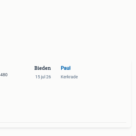
Bieden
Paul
1480
15 jul 26
Kerkrade
9; 70.
.