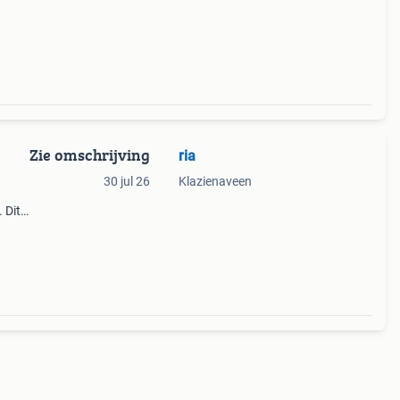
Zie omschrijving
ria
30 jul 26
Klazienaveen
 Dit
nt
rond