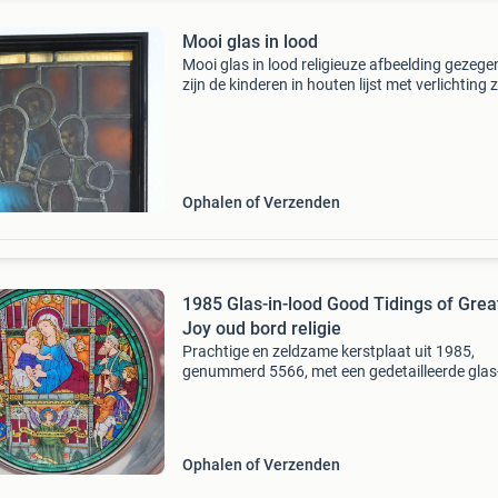
Mooi glas in lood
Mooi glas in lood religieuze afbeelding gezege
zijn de kinderen in houten lijst met verlichting z
gewoon lampje achter komt beter uit 49 cm h
37 cm breed uit kerkraam geheel gaaf 125.00.
Ophalen of Verzenden
1985 Glas-in-lood Good Tidings of Grea
Joy oud bord religie
Prachtige en zeldzame kerstplaat uit 1985,
genummerd 5566, met een gedetailleerde glas-
lood afbeelding van maria met kind en andere
figuren. De plaat is uitgegeven door the churc
the advent bos
Ophalen of Verzenden