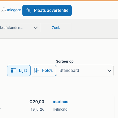
Inloggen
Plaats advertentie
lle afstanden…
Zoek
Sorteer op
Lijst
Foto’s
€ 20,00
marinus
.
19 jul 26
Helmond