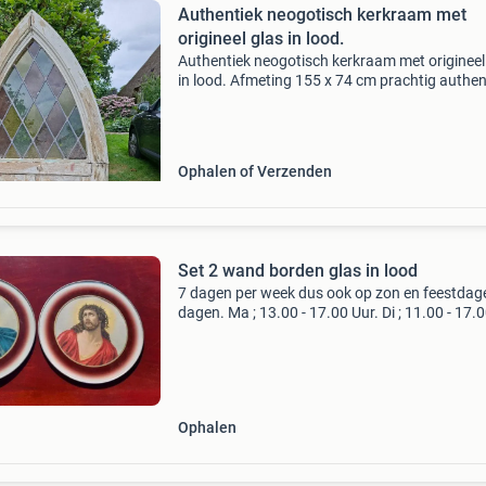
Authentiek neogotisch kerkraam met
origineel glas in lood.
Authentiek neogotisch kerkraam met origineel
in lood. Afmeting 155 x 74 cm prachtig authen
neogotisch kerkraam/kapelraam met originee
glas-in-lood ca 1880-1915 het raam verkeert i
eerli
Ophalen of Verzenden
Set 2 wand borden glas in lood
7 dagen per week dus ook op zon en feestdag
dagen. Ma ; 13.00 - 17.00 Uur. Di ; 11.00 - 17.
Uur. Wo ; 11.00 - 17.00 Uur. Do ; 11.00 - 17.00 
Vr ; 11.00 - 17.00 Uur, za ; 11.00 - 17.00 Uur. Z
Ophalen