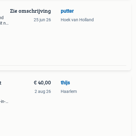
Zie omschrijving
putter
nd
25 jun 26
Hoek van Holland
it nu
oog
€ 40,00
thijs
t
2 aug 26
Haarlem
in-
h of