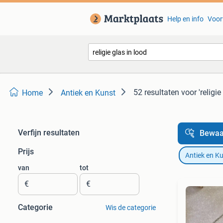
Help en info
Voor
52 resultaten
voor 'religie
Home
Antiek en Kunst
Verfijn resultaten
Bewaa
Prijs
Antiek en K
van
tot
€
€
Categorie
Wis de categorie