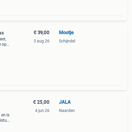
€ 39,00
Mootje
as
aer,
3 aug 26
Schijndel
e op
eurd
€ 25,00
JALA
4 jun 26
Naarden
 en is
ristus