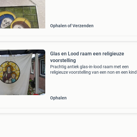
Ophalen of Verzenden
Glas en Lood raam een religieuze
voorstelling
Prachtig antiek glas-in-lood raam met een
religieuze voorstelling van een non en een kind.
unieke stuk is met de hand vervaardigd en too
fijne details en levendige kleuren. Het raam is 
van
Ophalen