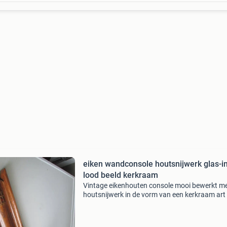
eiken wandconsole houtsnijwerk glas-in
lood beeld kerkraam
Vintage eikenhouten console mooi bewerkt m
houtsnijwerk in de vorm van een kerkraam art
/ amsterdamsche school - vormgeving hoogte
cm breedte 9,5 cm diepte 15 cm