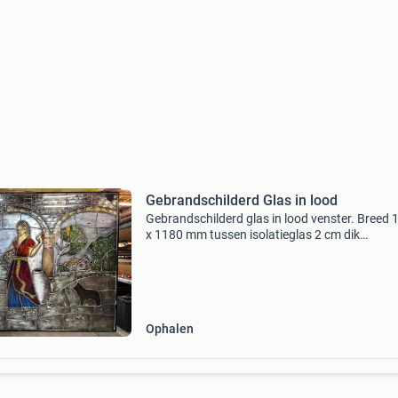
Gebrandschilderd Glas in lood
Gebrandschilderd glas in lood venster. Breed 
x 1180 mm tussen isolatieglas 2 cm dik
vervaardigd door frits zeegers omstreeks &#3
Gezien de afmeting en gewicht, alleen ophalen
Ophalen