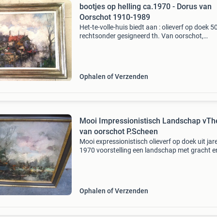
bootjes op helling ca.1970 - Dorus van
Oorschot 1910-1989
Het-te-volle-huis biedt aan : olieverf op doek 5
rechtsonder gesigneerd th. Van oorschot,
geschilderd ca. 1970, In hele mooi galerielijst.
Herkomst kunsthandel liberty, rotterdam.
Theodorus (doru
Ophalen of Verzenden
Mooi Impressionistisch Landschap vTh
van oorschot P.Scheen
Mooi expressionistisch olieverf op doek uit jar
1970 voorstelling een landschap met gracht e
rustende bootje, geschilderd door brabantse
schilder theodorus (dorus) van oorschot (schij
22 juli
Ophalen of Verzenden