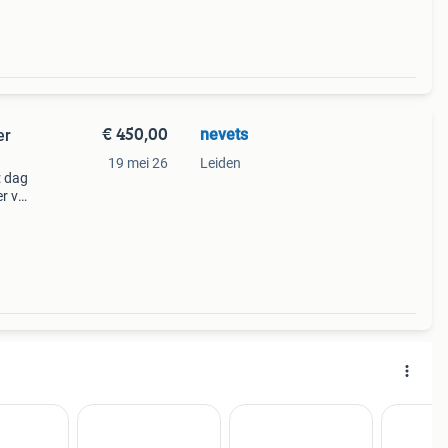
€ 450,00
nevets
er
19 mei 26
Leiden
: dag
er ven
ang do