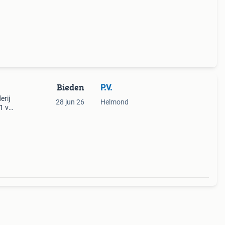
bxh 78x
Bieden
P.V.
erij
28 jun 26
Helmond
81 van
en