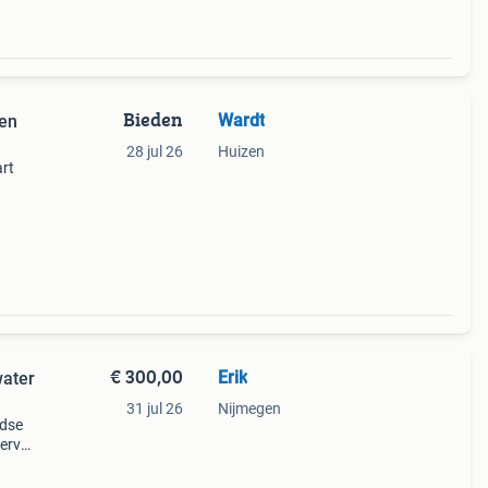
Bieden
Wardt
len
28 jul 26
Huizen
art
ek uit
€ 300,00
Erik
water
31 jul 26
Nijmegen
ndse
ervol
 voor