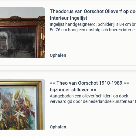
Theodorus van Oorschot Olieverf op do
Interieur Ingelijst
Ingelijst handgesigneerd. Schilderij is 84 cm b
En 76 cm hoog een nostalgisch boeren interie
van theodorus van oorschot.
Ophalen
== Theo van Oorschot 1910-1989 ==
bijzonder stilleven ==
Aangeboden een olieverfschilderij op doek
vervaardigd door de nederlandse kunstenaar 
van oorschot 1910-1989 gesigneerd het doek
verkeert in uitstkende originele staat en wordt 
een brede houten
Ophalen