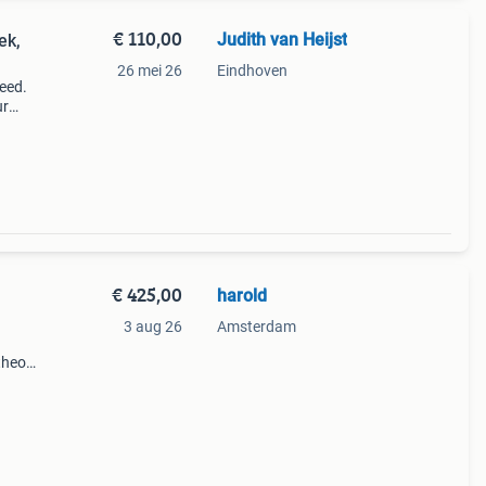
€ 110,00
Judith van Heijst
ek,
26 mei 26
Eindhoven
reed.
ur
€ 425,00
harold
3 aug 26
Amsterdam
theo
in