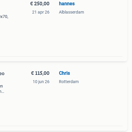
€ 250,00
hannes
21 apr 26
Alblasserdam
0x70,
€ 115,00
Chris
eo
10 jun 26
Rotterdam
en
n
ndel,