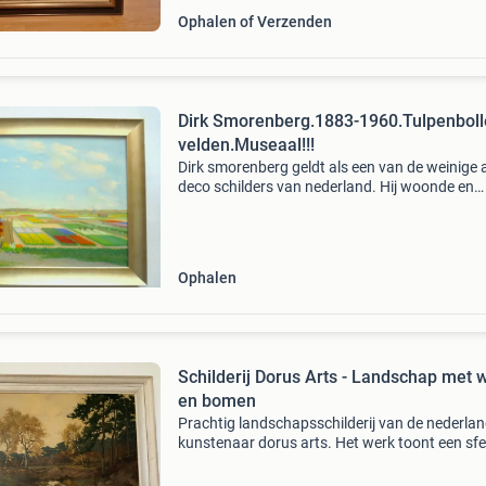
Ophalen of Verzenden
Dirk Smorenberg.1883-1960.Tulpenbol
velden.Museaal!!!
Dirk smorenberg geldt als een van de weinige 
deco schilders van nederland. Hij woonde en
werkte o.a. In alkmaar en bergen en in 1924
vestigde hij zich in oud-loosdrecht. Zijn huis ke
over de
Ophalen
Schilderij Dorus Arts - Landschap met 
en bomen
Prachtig landschapsschilderij van de nederla
kunstenaar dorus arts. Het werk toont een sfe
bosrijk gebied met een waterloop, kenmerkend
zijn realistische stijl. Het schilderij is ingelij