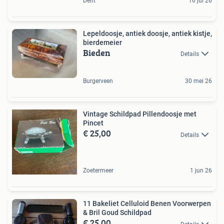
Delft
16 jul 26
Lepeldoosje, antiek doosje, antiek kistje,
bierdemeier
Bieden
Details
Burgerveen
30 mei 26
Vintage Schildpad Pillendoosje met
Pincet
€ 25,00
Details
Zoetermeer
1 jun 26
11 Bakeliet Celluloid Benen Voorwerpen
& Bril Goud Schildpad
€ 25,00