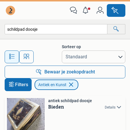
Antiek en Kunst
Sorteer op
Alle afstanden…
Bewaar je zoekopdracht
Filters
Antiek en Kunst
antiek schildpad doosje
Bieden
Details