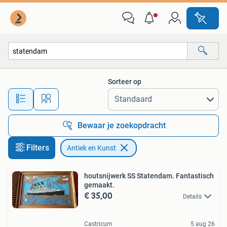
Antiek en Kunst
Sorteer op
Alle afstanden…
Bewaar je zoekopdracht
Filters
Antiek en Kunst
houtsnijwerk SS Statendam. Fantastisch
gemaakt.
€ 35,00
Details
Castricum
5 aug 26