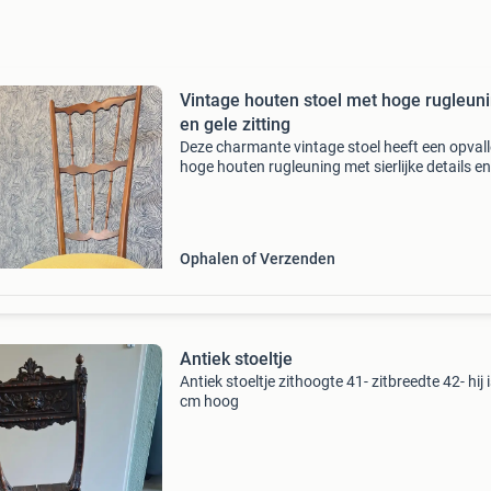
Vintage houten stoel met hoge rugleun
en gele zitting
Deze charmante vintage stoel heeft een opval
hoge houten rugleuning met sierlijke details e
comfortabele gele stoffen zitting. De stoel is e
prachtige aanvulling op elk interieur, of het n
Ophalen of Verzenden
Antiek stoeltje
Antiek stoeltje zithoogte 41- zitbreedte 42- hij 
cm hoog