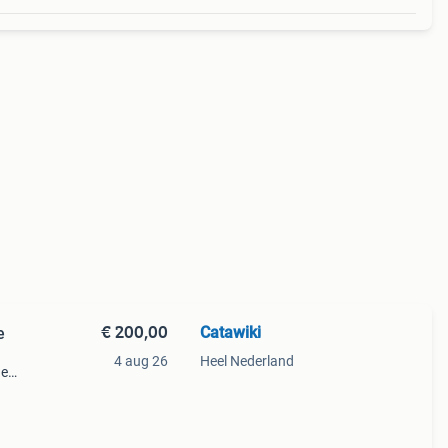
€ 200,00
Catawiki
e
4 aug 26
Heel Nederland
de
 + €3