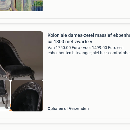
Koloniale dames-zetel massief ebbenh
ca 1800 met zwarte v
Van 1750.00 Euro - voor 1499.00 Euro een
ebbenhouten blikvanger; niet heel comfortabe
op te zitten maar m’n oog rust er met plezier op
Koloniale ebbenhouten zetel met zwart velour
bekleed. Het
ijk nu de SALE
Ophalen of Verzenden