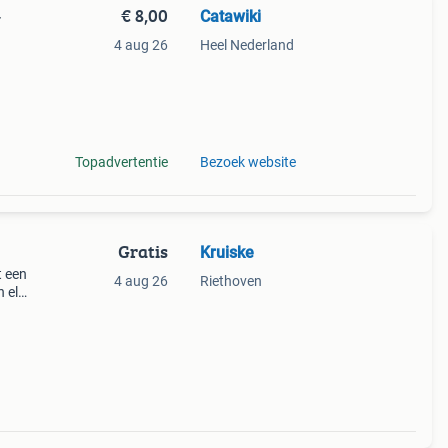
€ 8,00
Catawiki
-
4 aug 26
Heel Nederland
9%
gante
Topadvertentie
Bezoek website
Gratis
Kruiske
t een
4 aug 26
Riethoven
n elk
rotan