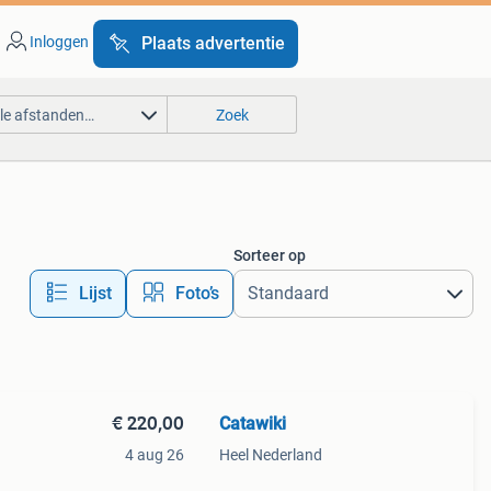
Inloggen
Plaats advertentie
lle afstanden…
Zoek
Sorteer op
Lijst
Foto’s
€ 220,00
Catawiki
4 aug 26
Heel Nederland