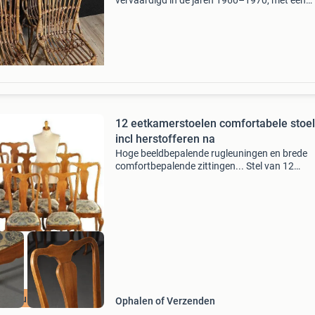
vervaardigd in de jaren 1960–1970, met een
gebogen rattan frame, hoog rugleuning en
gevlochten zitting, afmetingen h90 x b45 x d
en zithoogte 43 cm,
12 eetkamerstoelen comfortabele stoe
incl herstofferen na
Hoge beeldbepalende rugleuningen en brede
comfortbepalende zittingen... Stel van 12
chippendale stijl eetkamerstoelen met aan de
voorzijde gebogen cabriool poten, met op de “
een schelpvormig mot
ijk nu de SALE
Ophalen of Verzenden