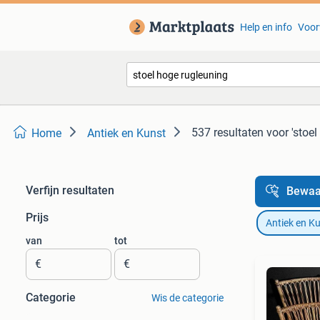
Help en info
Voor
537 resultaten
voor 'stoe
Home
Antiek en Kunst
Verfijn resultaten
Bewaa
Prijs
Antiek en K
van
tot
€
€
Categorie
Wis de categorie