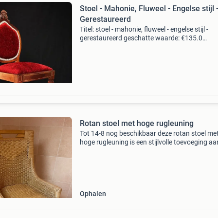
Stoel - Mahonie, Fluweel - Engelse stijl 
Gerestaureerd
Titel: stoel - mahonie, fluweel - engelse stijl -
gerestaureerd geschatte waarde: €135.0
Belangrijk: winnende biedingen zijn exclusief 
koperbescherming + €3 kavel beschrijving ele
st
Rotan stoel met hoge rugleuning
Tot 14-8 nog beschikbaar deze rotan stoel me
hoge rugleuning is een stijlvolle toevoeging aa
interieur. De stoel is gemaakt van gevlochten 
en heeft een natuurlijke uitstraling. Perfect
Ophalen