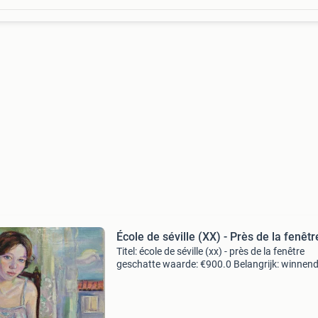
École de séville (XX) - Près de la fenêtr
Titel: école de séville (xx) - près de la fenêtre
geschatte waarde: €900.0 Belangrijk: winnen
biedingen zijn exclusief 9% koperbescherming
kavel beschrijving pictura subastas presente