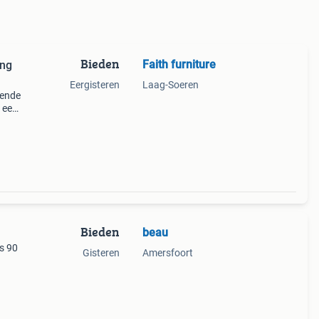
Bieden
Faith furniture
ing
Eergisteren
Laag-Soeren
lende
n een
en
Bieden
beau
is 90
Gisteren
Amersfoort