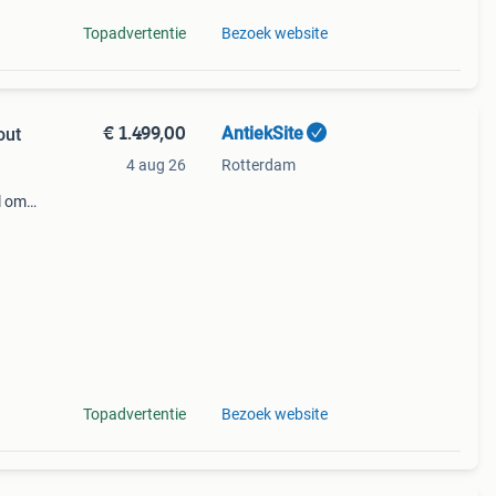
Topadvertentie
Bezoek website
€ 1.499,00
AntiekSite
out
4 aug 26
Rotterdam
l om
...
s
Topadvertentie
Bezoek website