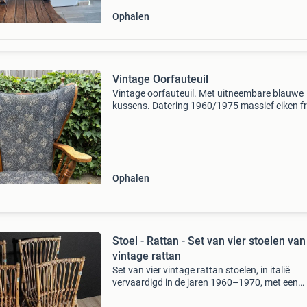
Ophalen
Vintage Oorfauteuil
Vintage oorfauteuil. Met uitneembare blauwe
kussens. Datering 1960/1975 massief eiken f
Gedraaide poten. Multiplex zittingplaat onder
bekleding.
Ophalen
Stoel - Rattan - Set van vier stoelen van
vintage rattan
Set van vier vintage rattan stoelen, in italië
vervaardigd in de jaren 1960–1970, met een
gebogen rattan frame, hoog rugleuning en