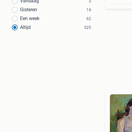
Vandaag
3
Gisteren
14
Een week
62
Altijd
525