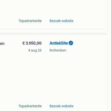
45 cm
Topadvertentie
Bezoek website
€ 3.950,00
AntiekSite
len
4 aug 26
Rotterdam
knie”
Topadvertentie
Bezoek website