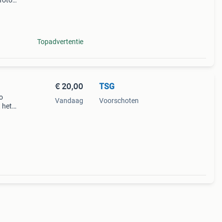
foto’s
r ik
Topadvertentie
€ 20,00
TSG
zo
Vandaag
Voorschoten
 het