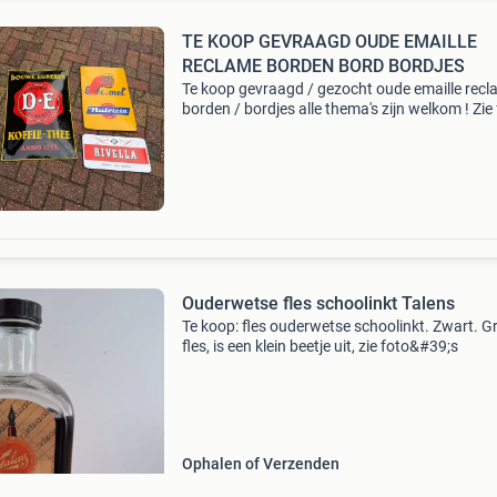
TE KOOP GEVRAAGD OUDE EMAILLE
RECLAME BORDEN BORD BORDJES
Te koop gevraagd / gezocht oude emaille rec
borden / bordjes alle thema's zijn welkom ! Zie 
ter voorbeeld heeft u 1 of enkele stuks dan hoo
graag van u, maar ook complete ( grote )
Ouderwetse fles schoolinkt Talens
Te koop: fles ouderwetse schoolinkt. Zwart. G
fles, is een klein beetje uit, zie foto&#39;s
Ophalen of Verzenden