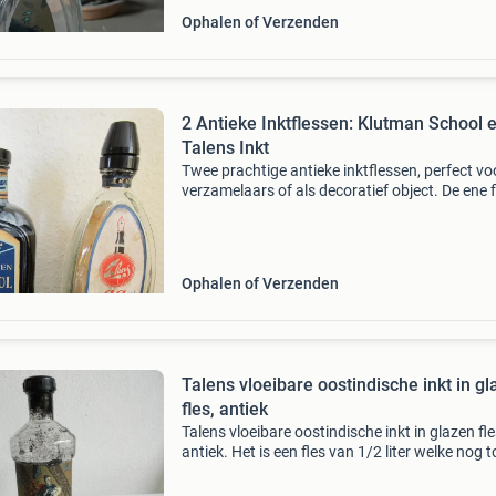
Ophalen of Verzenden
2 Antieke Inktflessen: Klutman School 
Talens Inkt
Twee prachtige antieke inktflessen, perfect vo
verzamelaars of als decoratief object. De ene f
van het merk &#39;klutman galnoten school
schrijfinkt&#39; en de andere van &#39;tale
Ophalen of Verzenden
Talens vloeibare oostindische inkt in g
fles, antiek
Talens vloeibare oostindische inkt in glazen fle
antiek. Het is een fles van 1/2 liter welke nog t
helft gevuld is.