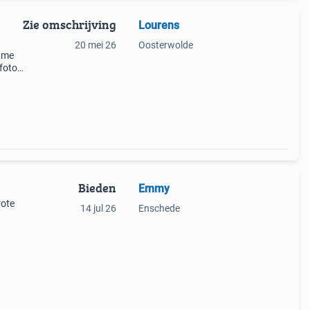
Zie omschrijving
Lourens
20 mei 26
Oosterwolde
lame
foto’s
r ik
Bieden
Emmy
rote
14 jul 26
Enschede