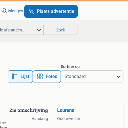
Inloggen
Plaats advertentie
lle afstanden…
Zoek
Sorteer op
Lijst
Foto’s
Zie omschrijving
Lourens
Vandaag
Oosterwolde
lame