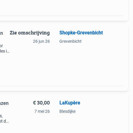
Zie omschrijving
Shopke-Grevenbicht
en
26 jun 26
Grevenbicht
or
les is
€ 30,00
LaKupère
lazen
7 mei 26
Blesdijke
s,
ot de