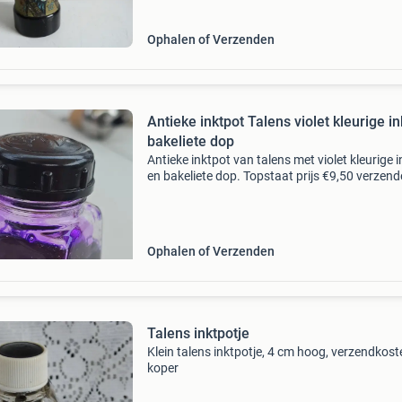
Ophalen of Verzenden
Antieke inktpot Talens violet kleurige in
bakeliete dop
Antieke inktpot van talens met violet kleurige i
en bakeliete dop. Topstaat prijs €9,50 verzen
€6,95 (met track en trace code)
Ophalen of Verzenden
Talens inktpotje
Klein talens inktpotje, 4 cm hoog, verzendkost
koper