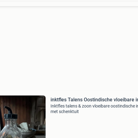
inktfles Talens Oostindische vloeibare 
Inktfles talens & zoon vloeibare oostindische i
met schenktuit