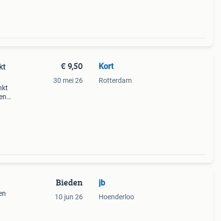
€ 9,50
Kort
kt
30 mei 26
Rotterdam
nkt
den
Bieden
jb
en
10 jun 26
Hoenderloo