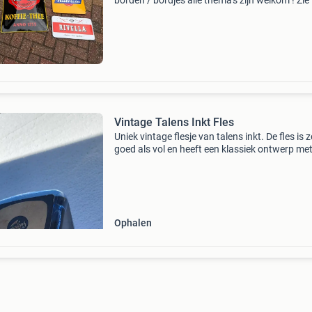
borden / bordjes alle thema's zijn welkom ! Zie 
ter voorbeeld heeft u 1 of enkele stuks dan hoo
graag van u, maar ook complete ( grote )
Vintage Talens Inkt Fles
Uniek vintage flesje van talens inkt. De fles is 
goed als vol en heeft een klassiek ontwerp met
originele etiket, waarop instructies in het
nederlands en frans staan. Een prachtig
verzamelobjec
Ophalen