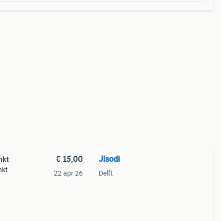
€ 15,00
Jisodi
inkt
nkt
22 apr 26
Delft