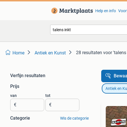
Help en info
Voor
28 resultaten
voor 'talens 
Home
Antiek en Kunst
Verfijn resultaten
Bewaa
Prijs
Antiek en K
van
tot
€
€
Categorie
Wis de categorie