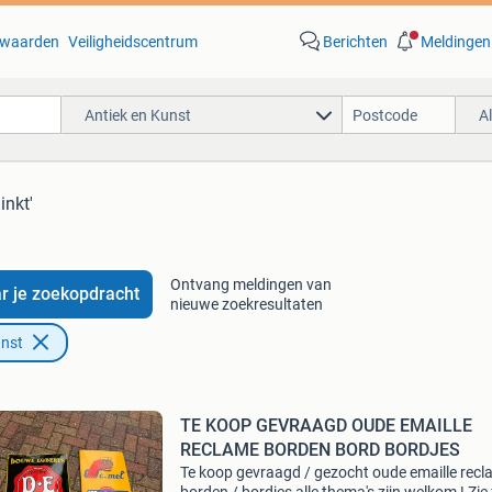
waarden
Veiligheidscentrum
Berichten
Meldingen
Antiek en Kunst
A
inkt'
Ontvang meldingen van
r je zoekopdracht
nieuwe zoekresultaten
unst
TE KOOP GEVRAAGD OUDE EMAILLE
RECLAME BORDEN BORD BORDJES
Te koop gevraagd / gezocht oude emaille rec