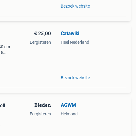
Bezoek website
€ 25,00
Catawiki
Eergisteren
Heel Nederland
 30 cm
ne
-
Bezoek website
Bieden
AGWM
ell
Eergisteren
Helmond
5, in
kt is,