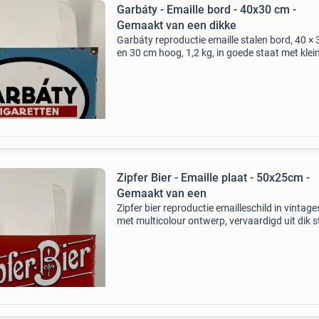
Garbáty - Emaille bord - 40x30 cm -
Gemaakt van een dikke
Garbáty reproductie emaille stalen bord, 40 ×
en 30 cm hoog, 1,2 kg, in goede staat met klei
ouderdomssporen; multicolor afwerking,
oorsprong en leeftijd onbekend. Titel: garbáty 
emaille bor
Zipfer Bier - Emaille plaat - 50x25cm -
Gemaakt van een
Zipfer bier reproductie emailleschild in vintages
met multicolour ontwerp, vervaardigd uit dik s
plaat met email, 50 × 25 cm, circa 1,3 kg, in
gebruikte staat met kleine ouderdomsbewijzen