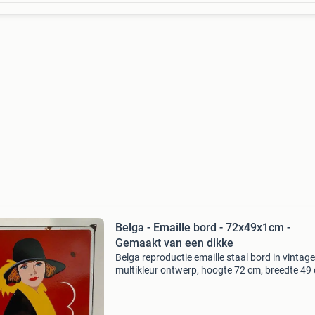
Belga - Emaille bord - 72x49x1cm -
Gemaakt van een dikke
Belga reproductie emaille staal bord in vintage
multikleur ontwerp, hoogte 72 cm, breedte 49
gewicht 3,6 kg, in goede gebruikte staat met k
tekenen van veroudering. Titel: belga - emaille