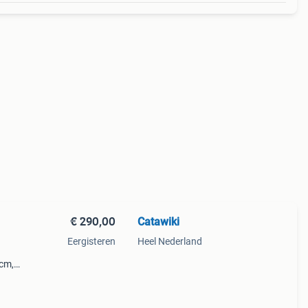
€ 290,00
Catawiki
Eergisteren
Heel Nederland
 cm,
leine
 bor