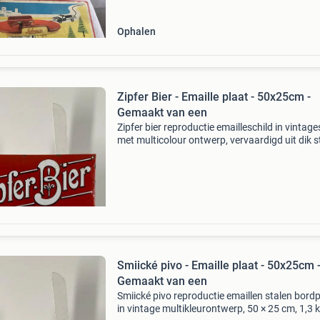
en nog
Ophalen
Zipfer Bier - Emaille plaat - 50x25cm -
Gemaakt van een
Zipfer bier reproductie emailleschild in vintages
met multicolour ontwerp, vervaardigd uit dik s
plaat met email, 50 × 25 cm, circa 1,3 kg, in
gebruikte staat met kleine ouderdomsbewijzen
Smiické pivo - Emaille plaat - 50x25cm 
Gemaakt van een
Smiické pivo reproductie emaillen stalen bord
in vintage multikleurontwerp, 50 × 25 cm, 1,3 k