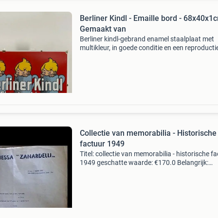
Berliner Kindl - Emaille bord - 68x40x1c
Gemaakt van
Berliner kindl-gebrand enamel staalplaat met
multikleur, in goede conditie en een reproducti
kleine ouderdomsverschijnselen, afmetingen 6
40 x 1 cm en gewicht 2,8 kg. Titel: berliner kindl
Collectie van memorabilia - Historische
factuur 1949
Titel: collectie van memorabilia - historische f
1949 geschatte waarde: €170.0 Belangrijk:
winnende biedingen zijn exclusief 9%
koperbescherming + €3 kavel beschrijving de
afbeelding t