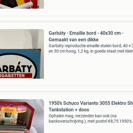
Garbáty - Emaille bord - 40x30 cm -
Gemaakt van een dikke
Garbáty reproductie emaille stalen bord, 40 ×
en 30 cm hoog, 1,2 kg, in goede staat met klei
ouderdomssporen; multicolor afwerking,
oorsprong en leeftijd onbekend. Titel: garbáty 
emaille bor
1950’s Schuco Varianto 3055 Elektro Sh
Tankstation + doos
Ophalen mag, verzenden kan ook (na
bankoverschrijving ), met postnl €8,75 1950’s
schuco varianto elektro shell tankstation #305
mooie staat,in doos, ik denk,dat het niet gebrui