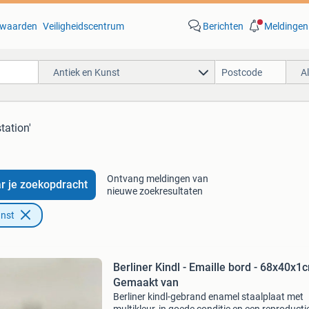
waarden
Veiligheidscentrum
Berichten
Meldingen
Antiek en Kunst
A
tation'
Ontvang meldingen van
r je zoekopdracht
nieuwe zoekresultaten
unst
Berliner Kindl - Emaille bord - 68x40x1c
Gemaakt van
Berliner kindl-gebrand enamel staalplaat met