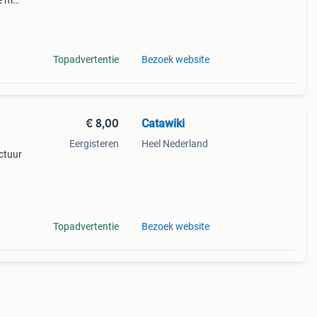
e met
8 x
 - e
Topadvertentie
Bezoek website
€ 8,00
Catawiki
Eergisteren
Heel Nederland
actuur
Topadvertentie
Bezoek website