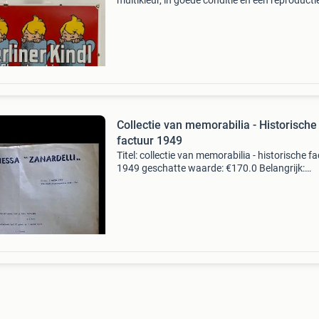
multikleur, in goede conditie en een reproducti
kleine ouderdomsverschijnselen, afmetingen 6
40 x 1 cm en gewicht 2,8 kg. Titel: berliner kindl
Collectie van memorabilia - Historische
factuur 1949
Titel: collectie van memorabilia - historische f
1949 geschatte waarde: €170.0 Belangrijk:
winnende biedingen zijn exclusief 9%
koperbescherming + €3 kavel beschrijving de
afbeelding t