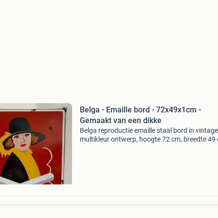
Belga - Emaille bord - 72x49x1cm -
Gemaakt van een dikke
Belga reproductie emaille staal bord in vintage
multikleur ontwerp, hoogte 72 cm, breedte 49
gewicht 3,6 kg, in goede gebruikte staat met k
tekenen van veroudering. Titel: belga - emaille