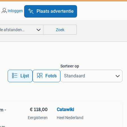
Inloggen
Plaats advertentie
lle afstanden…
Zoek
Sorteer op
Lijst
Foto’s
€ 118,00
Catawiki
m -
Eergisteren
Heel Nederland