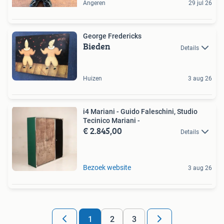
Angeren
29 jul 26
George Fredericks
Bieden
Details
Huizen
3 aug 26
i4 Mariani - Guido Faleschini, Studio
Tecinico Mariani -
€ 2.845,00
Details
Bezoek website
3 aug 26
1
2
3