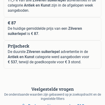
11,7%
van alle
Zilveren suikerlepel
advertenties in de
categorie
Antiek en Kunst
zijn in de afgelopen week
aangeboden.
€ 87
De huidige gemiddelde prijs van een
Zilveren
suikerlepel
is
€ 87
.
Prijscheck
De duurste
Zilveren suikerlepel
advertentie in de
Antiek en Kunst
categorie werd aangeboden voor
€ 537
, terwijl de goedkoopste voor
€ 3
stond.
Veelgestelde vragen
De onderstaande waarden zijn gebaseerd op je zoekopdracht en de
ingestelde filters