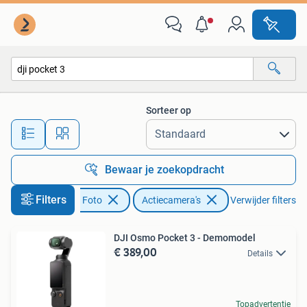
Actiecamera's
Sorteer op
Alle afstanden…
Bewaar je zoekopdracht
Filters
Audio, Tv en Foto
Actiecamera's
Verwijder filters
DJI Osmo Pocket 3 - Demomodel
€ 389,00
Details
Topadvertentie