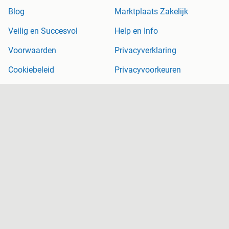
Blog
Marktplaats Zakelijk
Veilig en Succesvol
Help en Info
Voorwaarden
Privacyverklaring
Cookiebeleid
Privacyvoorkeuren
Over Marktplaats
Werken bij
Perskamer
Adevinta
2dehands
2ememain
Sitemap
Marktplaats is, voor zover wettelijk toegestaan, niet aansprakelijk
voor (gevolg)schade die voortkomt uit het gebruik van deze site,
dan wel uit fouten of ontbrekende functionaliteiten op deze site.
Copyright © 2026 Marktplaats B.V. Alle rechten voorbehouden.