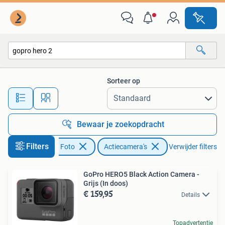
Actiecamera's
Sorteer op
Alle afstanden…
Bewaar je zoekopdracht
Filters
Audio, Tv en Foto
Actiecamera's
Verwijder filters
GoPro HERO5 Black Action Camera -
Grijs (In doos)
€ 159,95
Details
Topadvertentie