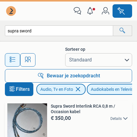
Audiokabels en Televisiekabels
Sorteer op
Alle afstanden…
Bewaar je zoekopdracht
Filters
Audio, Tv en Foto
Audiokabels en Televisie
Supra Sword Interlink RCA 0,8 m /
Occasion kabel
€ 350,00
Details