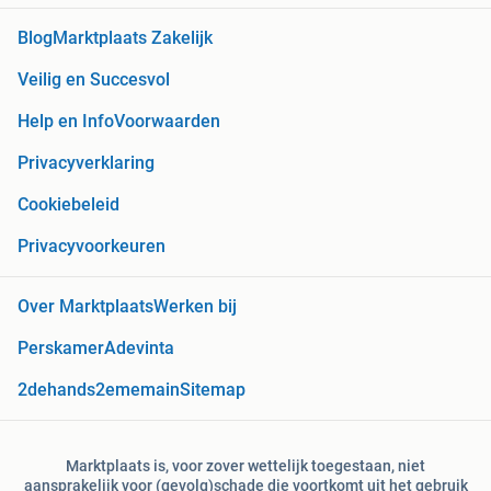
Blog
Marktplaats Zakelijk
Veilig en Succesvol
Help en Info
Voorwaarden
Privacyverklaring
Cookiebeleid
Privacyvoorkeuren
Over Marktplaats
Werken bij
Perskamer
Adevinta
2dehands
2ememain
Sitemap
Marktplaats is, voor zover wettelijk toegestaan, niet
aansprakelijk voor (gevolg)schade die voortkomt uit het gebruik