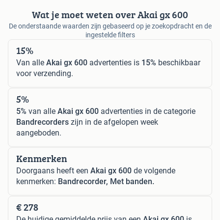
Wat je moet weten over Akai gx 600
De onderstaande waarden zijn gebaseerd op je zoekopdracht en de
ingestelde filters
15%
Van alle
Akai gx 600
advertenties is
15%
beschikbaar
voor verzending.
5%
5%
van alle
Akai gx 600
advertenties in de categorie
Bandrecorders
zijn in de afgelopen week
aangeboden.
Kenmerken
Doorgaans heeft een
Akai gx 600
de volgende
kenmerken:
Bandrecorder, Met banden.
€ 278
De huidige gemiddelde prijs van een
Akai gx 600
is