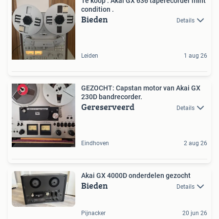
Te koop : Akai GX 636 taperecorder mint
condition .
Bieden
Details
Leiden
1 aug 26
GEZOCHT: Capstan motor van Akai GX
230D bandrecorder.
Gereserveerd
Details
Eindhoven
2 aug 26
Akai GX 4000D onderdelen gezocht
Bieden
Details
Pijnacker
20 jun 26