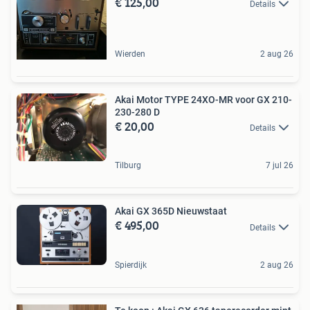
€ 125,00
Details
Wierden
2 aug 26
Akai Motor TYPE 24XO-MR voor GX 210-
230-280 D
€ 20,00
Details
Tilburg
7 jul 26
Akai GX 365D Nieuwstaat
€ 495,00
Details
Spierdijk
2 aug 26