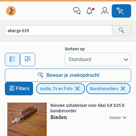
Bandrecorders
Sorteer op
Alle afstanden…
Bewaar je zoekopdracht
Filters
Audio, Tv en Foto
Bandrecorders
Ve
Nieuwe schakelaar voor Akai GX 635 D
bandrecorder
Bieden
Details