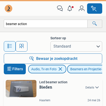
Beamers
Sorteer op
Alle afstanden…
Bewaar je zoekopdracht
Filters
Audio, Tv en Foto
Beamers en Projectie-a
Led beamer action
Bieden
Details
Haarlem
24 mei 26