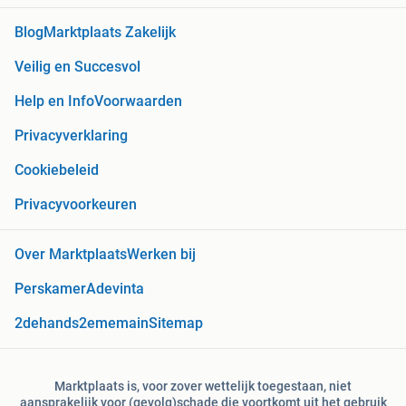
Blog
Marktplaats Zakelijk
Veilig en Succesvol
Help en Info
Voorwaarden
Privacyverklaring
Cookiebeleid
Privacyvoorkeuren
Over Marktplaats
Werken bij
Perskamer
Adevinta
2dehands
2ememain
Sitemap
Marktplaats is, voor zover wettelijk toegestaan, niet
aansprakelijk voor (gevolg)schade die voortkomt uit het gebruik