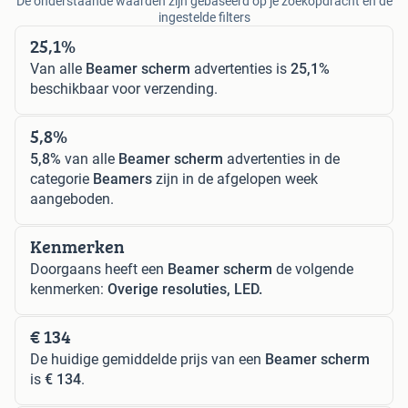
De onderstaande waarden zijn gebaseerd op je zoekopdracht en de
ingestelde filters
25,1%
Van alle
Beamer scherm
advertenties is
25,1%
beschikbaar voor verzending.
5,8%
5,8%
van alle
Beamer scherm
advertenties in de
categorie
Beamers
zijn in de afgelopen week
aangeboden.
Kenmerken
Doorgaans heeft een
Beamer scherm
de volgende
kenmerken:
Overige resoluties, LED.
€ 134
De huidige gemiddelde prijs van een
Beamer scherm
is
€ 134
.