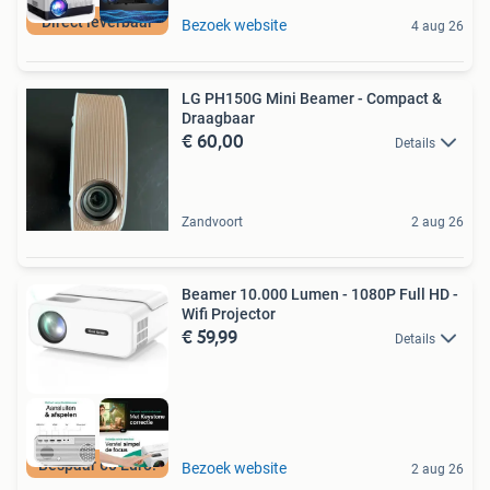
Direct leverbaar
Bezoek website
4 aug 26
LG PH150G Mini Beamer - Compact &
Draagbaar
€ 60,00
Details
Zandvoort
2 aug 26
Beamer 10.000 Lumen - 1080P Full HD -
Wifi Projector
€ 59,99
Details
Bespaar 60 Euro!
Bezoek website
2 aug 26