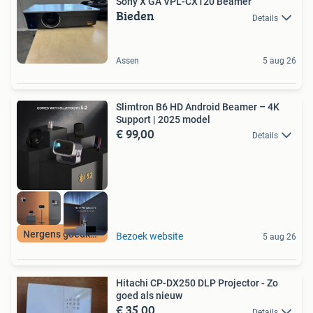
Sony X GA VPL-CX120 Beamer
Bieden
Details
Assen
5 aug 26
Slimtron B6 HD Android Beamer – 4K
Support | 2025 model
€ 99,00
Details
Nergens goedkoper
Bezoek website
5 aug 26
Hitachi CP-DX250 DLP Projector - Zo
goed als nieuw
€ 35,00
Details