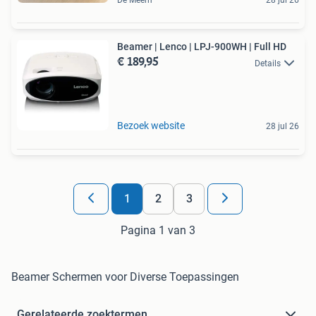
De Meern
28 jul 26
Beamer | Lenco | LPJ-900WH | Full HD
€ 189,95
Details
Bezoek website
28 jul 26
1
2
3
Pagina 1 van 3
Beamer Schermen voor Diverse Toepassingen
Gerelateerde zoektermen