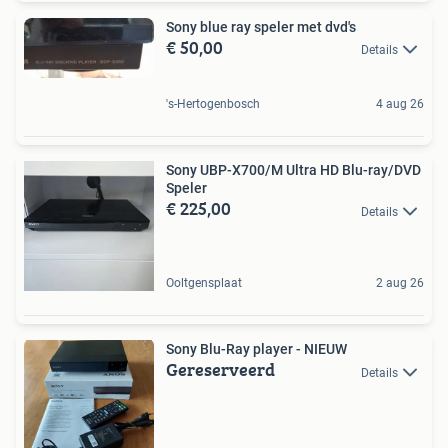
Sony blue ray speler met dvd's
€ 50,00
Details
's-Hertogenbosch
4 aug 26
Sony UBP-X700/M Ultra HD Blu-ray/DVD
Speler
€ 225,00
Details
Ooltgensplaat
2 aug 26
Sony Blu-Ray player - NIEUW
Gereserveerd
Details